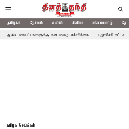
தமிழகம்
தேசியம்
உலகம்
சினிமா
விளையாட்டு
ஜோத
வட்டங்களுக்கு கன மழை எச்சரிக்கை
புதுச்சேரி சட்டசபையில் வரும்
தமிழக செய்திகள்