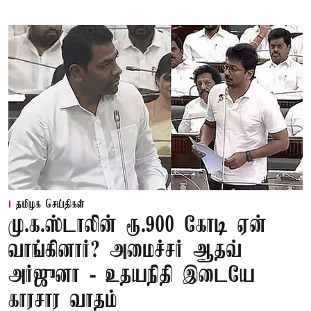
தமிழக செய்திகள்
மு.க.ஸ்டாலின் ரூ.900 கோடி ஏன்
வாங்கினார்? அமைச்சர் ஆதவ்
அர்ஜுனா - உதயநிதி இடையே
காரசார வாதம்