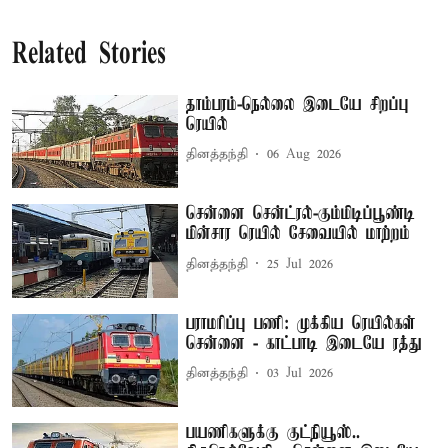
Related Stories
தாம்பரம்-நெல்லை இடையே சிறப்பு
ரெயில்
தினத்தந்தி
06 Aug 2026
சென்னை சென்ட்ரல்-கும்மிடிப்பூண்டி
மின்சார ரெயில் சேவையில் மாற்றம்
தினத்தந்தி
25 Jul 2026
பராமரிப்பு பணி: முக்கிய ரெயில்கள்
சென்னை - காட்பாடி இடையே ரத்து
தினத்தந்தி
03 Jul 2026
பயணிகளுக்கு குட்நியூஸ்..