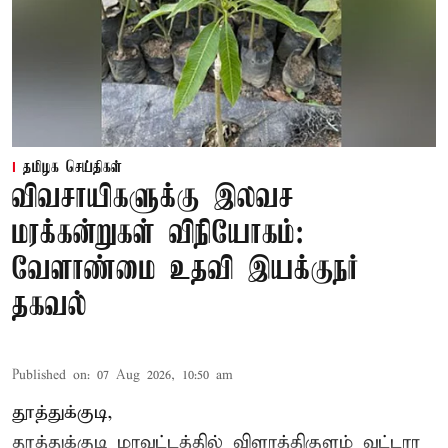
தமிழக செய்திகள்
விவசாயிகளுக்கு இலவச
மரக்கன்றுகள் விநியோகம்:
வேளாண்மை உதவி இயக்குநர்
தகவல்
Published on
:
07 Aug 2026, 10:50 am
தூத்துக்குடி,
தூத்துக்குடி மாவட்டத்தில்
விளாத்திகுளம்
வட்டார