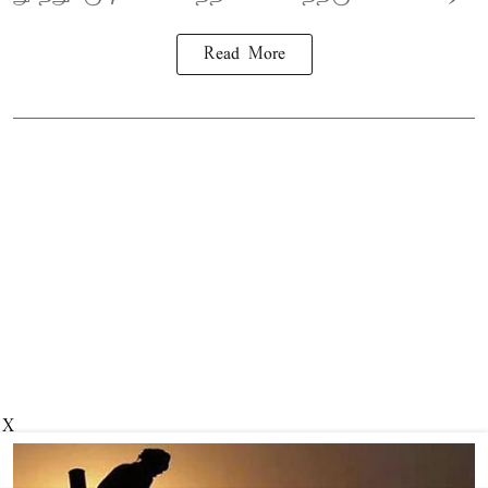
Read More
X