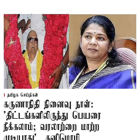
தமிழக செய்திகள்
கருணாநிதி நினைவு நாள்:
'திட்டங்களிலிருந்து பெயரை
நீக்கலாம்; வரலாற்றை மாற்ற
முடியாது' – கனிமொழி