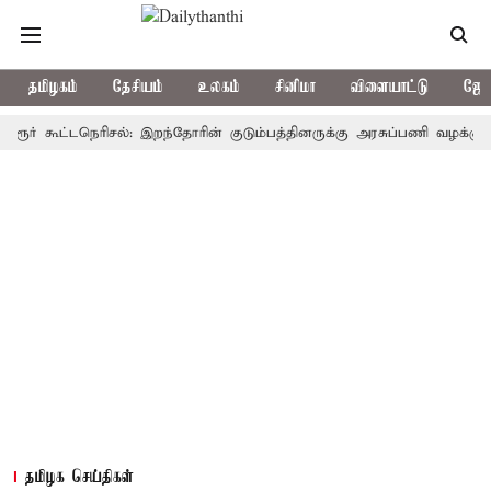
தமிழகம்
தேசியம்
உலகம்
சினிமா
விளையாட்டு
ஜோத
கூட்டநெரிசல்: இறந்தோரின் குடும்பத்தினருக்கு அரசுப்பணி வழக்கு; வரும் 1
தமிழக செய்திகள்