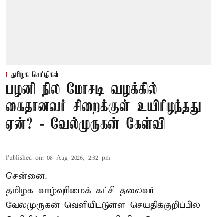
தமிழக செய்திகள்
பழனி நில மோசடி வழக்கில்
கைதானவர் சிறைக்குள் உயிரிழந்தது
ஏன்? - வேல்முருகன் கேள்வி
Published on
:
08 Aug 2026, 2:32 pm
சென்னை,
தமிழக வாழ்வுரிமைக் கட்சி தலைவர்
வேல்முருகன்
வெளியிட்டுள்ள செய்திக்குறிப்பில்