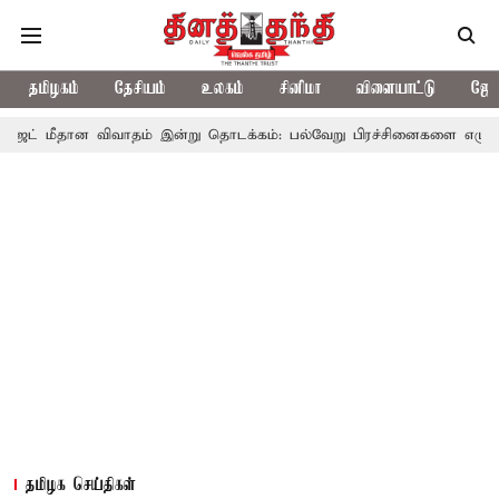
தமிழகம்
தேசியம்
உலகம்
சினிமா
விளையாட்டு
ஜோத
 விவாதம் இன்று தொடக்கம்: பல்வேறு பிரச்சினைகளை எழுப்ப எதிர்க்கட்சி
தமிழக செய்திகள்