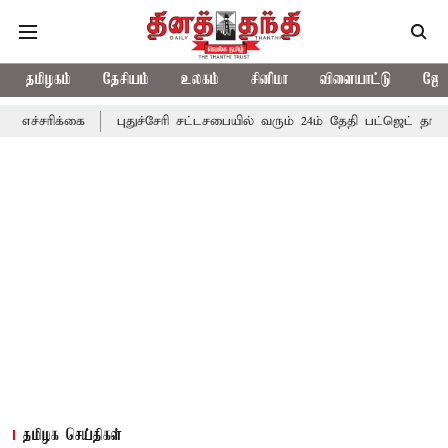
தமிழகம்
தேசியம்
உலகம்
சினிமா
விளையாட்டு
ஜோத
கை
புதுச்சேரி சட்டசபையில் வரும் 24ம் தேதி பட்ஜெட் தாக்கல் செய்கிற
தமிழக செய்திகள்