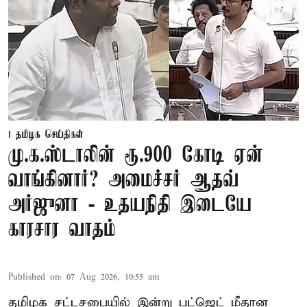
தமிழக செய்திகள்
மு.க.ஸ்டாலின் ரூ.900 கோடி ஏன்
வாங்கினார்? அமைச்சர் ஆதவ்
அர்ஜுனா - உதயநிதி இடையே
காரசார வாதம்
Published on
:
07 Aug 2026, 10:55 am
தமிழக சட்டசபையில் இன்று பட்ஜெட் மீதான