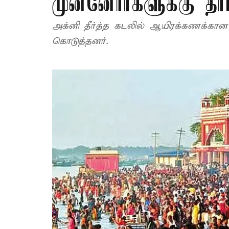
முன்னோர்களுக்கு தர
அக்னி தீர்த்த கடலில் ஆயிரக்கணக்கான ம
கொடுத்தனர்.