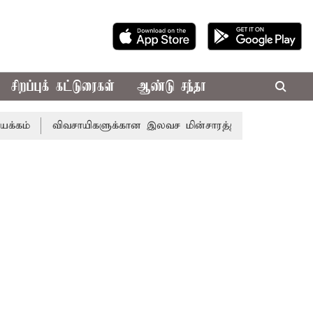
சிறப்புக் கட்டுரைகள்
ஆண்டு சந்தா
விவசாயிகளுக்கான இலவச மின்சாரத்துக்காக ரூ.7,432 கோடி ஒதுக்