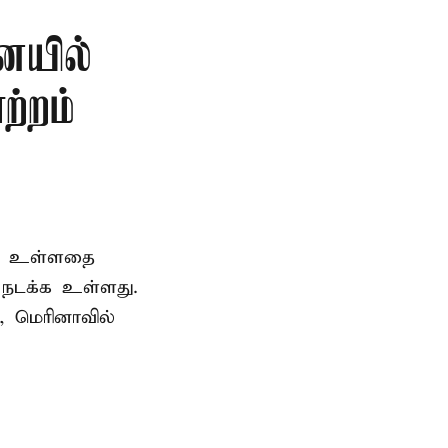
ையில்
ற்றம்
ெற உள்ளதை
ி நடக்க உள்ளது.
, மெரினாவில்