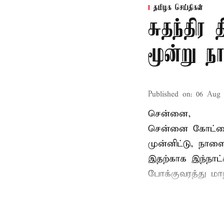
தமிழக செய்திகள்
சுதந்திர
மூன்று ந
Published on
:
06 Aug 
சென்னை,
சென்னை கோட்டைய
முன்னிட்டு, நாள
இதற்காக இந்நாட
போக்குவரத்து மா