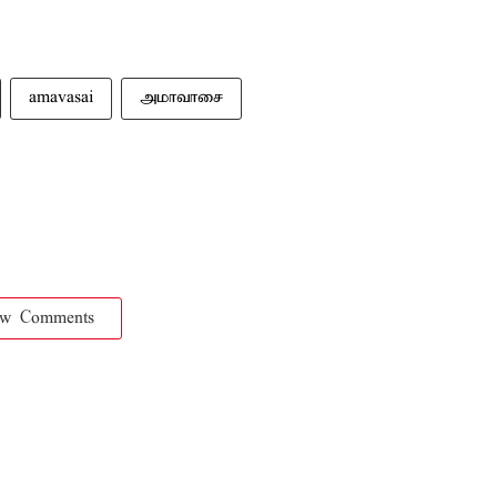
amavasai
அமாவாசை
ow Comments