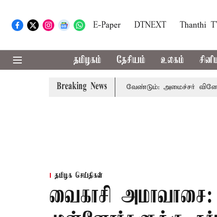
E-Paper
DTNEXT
Thanthi 
தமிழகம்
தேசியம்
உலகம்
சினி
Breaking News
ம் பயன்பாட்டை தவிர்க்க வேண்டும்: அமைச்சர் வினோத்
5 
தமிழக செய்திகள்
வைகாசி அமாவாசை: ர