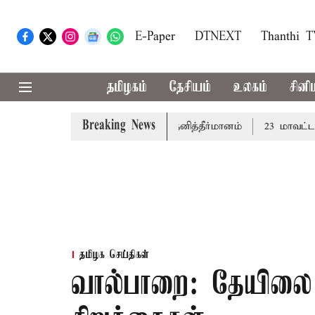
E-Paper
DTNEXT
Thanthi 
தமிழகம்
தேசியம்
உலகம்
சினி
Breaking News
ழ்த்து: சட்டமன்றத்தில் நாளை தனித்தீர்மானம்
23 மாவட்டங்கள
தமிழக செய்திகள்
வால்பாறை: தேயிலை 