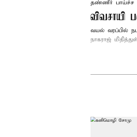
தண்ணீர் பாய்ச்ச 
விவசாயி ப
வயல் வரப்பில் ந
நாகராஜ் மிதித்துள