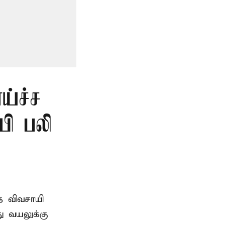
ய்ச்ச
யி பலி
த விவசாயி
ு வயலுக்கு