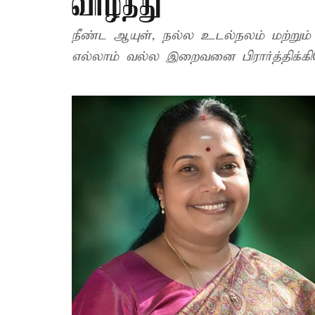
வாழ்த்து
நீண்ட ஆயுள், நல்ல உடல்நலம் மற்றும்
எல்லாம் வல்ல இறைவனை பிரார்த்திக்கிறே