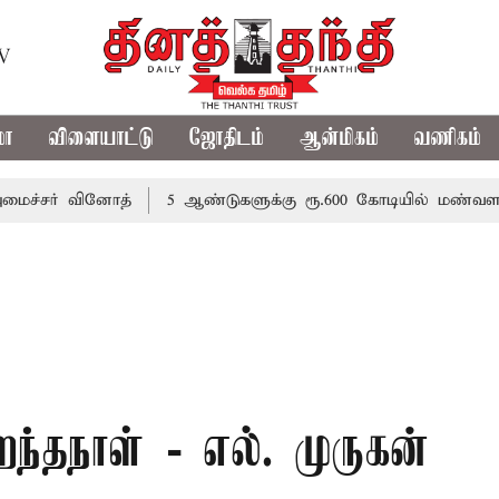
TV
மா
விளையாட்டு
ஜோதிடம்
ஆன்மிகம்
வணிகம்
 வினோத்
5 ஆண்டுகளுக்கு ரூ.600 கோடியில் மண்வள பாதுகாப்
ந்தநாள் - எல். முருகன்