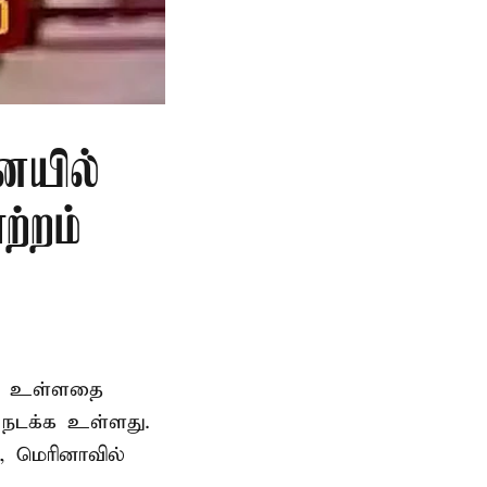
ையில்
ற்றம்
ெற உள்ளதை
ி நடக்க உள்ளது.
, மெரினாவில்