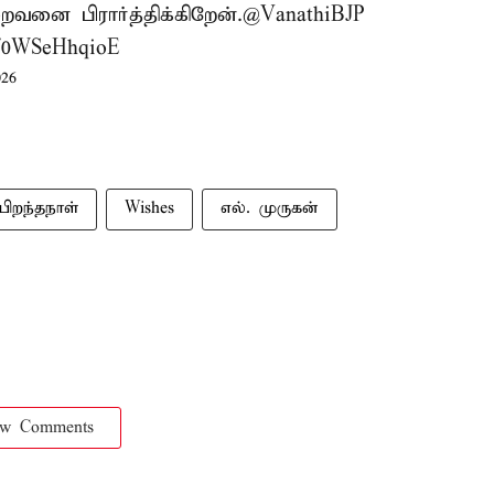
வனை பிரார்த்திக்கிறேன்.
@VanathiBJP
m/0WSeHhqioE
026
பிறந்தநாள்
Wishes
எல். முருகன்
ow Comments