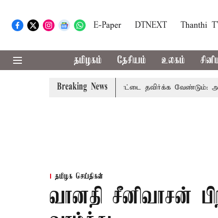
E-Paper
DTNEXT
Thanthi 
தமிழகம்
தேசியம்
உலகம்
சினி
Breaking News
க்க ரசாயன உரம் பயன்பாட்டை தவிர்க்க வேண்டும்: அமைச்சர்
தமிழக செய்திகள்
வானதி சீனிவாசன் பிற