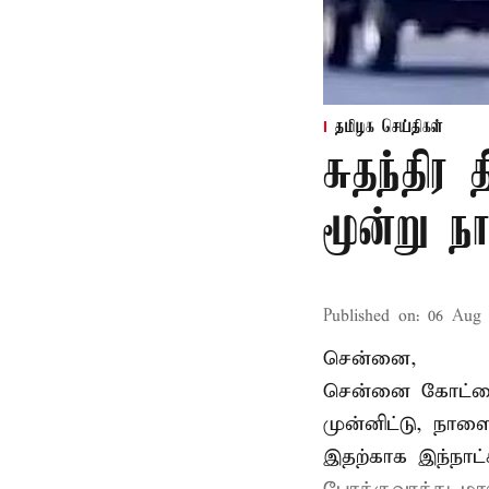
தமிழக செய்திகள்
சுதந்திர
மூன்று ந
Published on
:
06 Aug 
சென்னை,
சென்னை கோட்டைய
முன்னிட்டு, நாள
இதற்காக இந்நாட