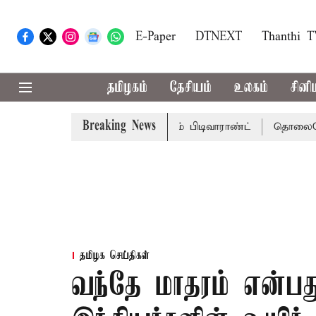
E-Paper
DTNEXT
Thanthi 
தமிழகம்
தேசியம்
உலகம்
சினி
Breaking News
டிக்கு சென்னை நீதிமன்றம் பிடிவாராண்ட்
தொலைநோக்கு பார
தமிழக செய்திகள்
வந்தே மாதரம் என்ப