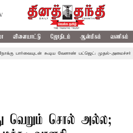
TV
மா
விளையாட்டு
ஜோதிடம்
ஆன்மிகம்
வணிகம்
்வையுடன் கூடிய வேளாண் பட்ஜெட்: முதல்-அமைச்சர் விஜய்
து வெறும் சொல் அல்ல;