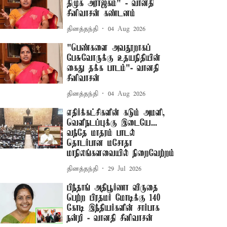
திமுக அராஜகம்" - வானதி
சீனிவாசன் கண்டனம்
தினத்தந்தி
04 Aug 2026
"பெண்களை அவதூறாகப்
பேசுவோருக்கு உதயநிதியின்
கைது தக்க பாடம்"- வானதி
சீனிவாசன்
தினத்தந்தி
04 Aug 2026
எதிர்க்கட்சிகளின் கடும் அமளி,
வெளிநடப்புக்கு இடையே...
வந்தே மாதரம் பாடல்
தொடர்பான மசோதா
மாநிலங்களவையில் நிறைவேற்றம்
தினத்தந்தி
29 Jul 2026
பிந்தாங் அதிபூர்ணா விருதை
பெற்ற பிரதமர் மோடிக்கு 140
கோடி இந்தியர்களின் சார்பாக
நன்றி - வானதி சீனிவாசன்