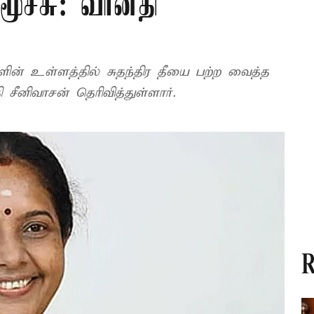
 மூச்சு: வானதி
்களின் உள்ளத்தில் சுதந்திர தீயை பற்ற வைத்த
ீனிவாசன் தெரிவித்துள்ளார்.
R