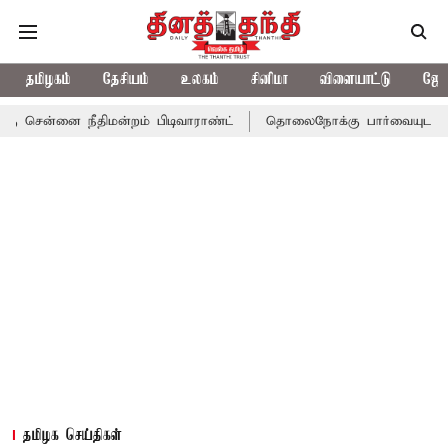
தமிழகம்
தேசியம்
உலகம்
சினிமா
விளையாட்டு
ஜோத
ை நீதிமன்றம் பிடிவாராண்ட்
தொலைநோக்கு பார்வையுடன் கூடிய வேள
தமிழக செய்திகள்