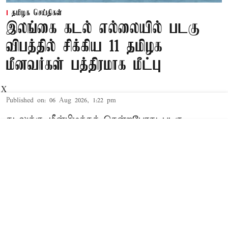
தமிழக செய்திகள்
இலங்கை கடல் எல்லையில் படகு
விபத்தில் சிக்கிய 11 தமிழக
மீனவர்கள் பத்திரமாக மீட்பு
X
Published on
:
06 Aug 2026, 1:22 pm
கடலுக்கு மீன்பிடிக்கச் சென்றபோது படகு
விபத்தில் சிக்கிய 11 தமிழக மீனவர்களை
இலங்கை கடற்படை இன்று பத்திரமாக
மீட்டது.இலங்கையின் வடக்கு கடற்கரை பகுதியில்,
பாக் ஜலசந்தியில் அமைந்துள்ள நெடுந்தீவு
அருகே கடலுக்கடியில் உள்ள பாறையில் மீன்பிடி
படகு மோதி இந்த விபத்து ஏற்பட்டதாக இலங்கை
கடற்படை தெரிவித்துள்ளது.