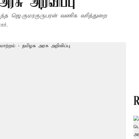
அரசு அறிவிப்பு
த ஜெ.குமரகுருபரன் வணிக வரித்துறை
ர்.
R