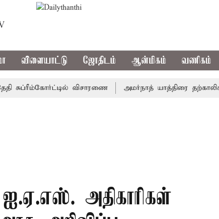
TV
மா
விளையாட்டு
ஜோதிடம்
ஆன்மிகம்
வணிகம்
ுப்ரீம்கோர்ட்டில் விசாரணை
அமர்நாத் யாத்திரை தற்காலிகமாக ந
 ஐ.ஏ.எஸ். அதிகாரிகள்