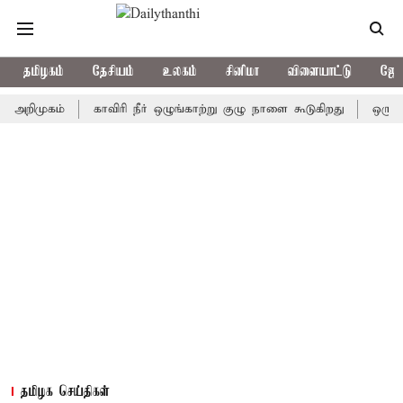
தமிழகம்
தேசியம்
உலகம்
சினிமா
விளையாட்டு
ஜோத
ுகம்
காவிரி நீர் ஒழுங்காற்று குழு நாளை கூடுகிறது
ஒரு தேர்தலி
தமிழக செய்திகள்