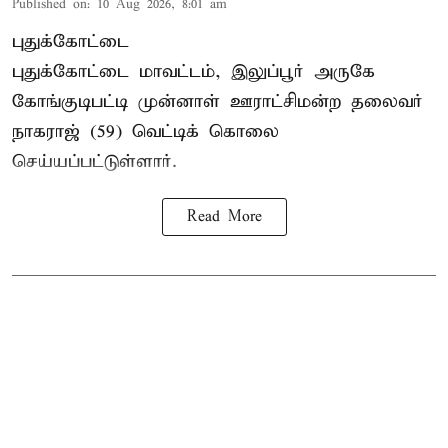
Published on
:
10 Aug 2026, 8:01 am
புதுக்கோட்டை
புதுக்கோட்டை மாவட்டம், இலுப்பூர் அருகே
கோங்குடிபட்டி முன்னாள் ஊராட்சிமன்ற தலைவர்
நாகராஜ் (59) வெட்டிக் கொலை
செய்யப்பட்டுள்ளார்.
Read More