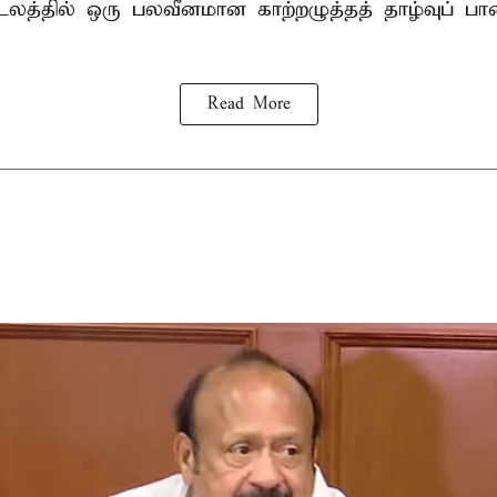
டலத்தில் ஒரு பலவீனமான காற்றழுத்தத் தாழ்வுப் பா
Read More