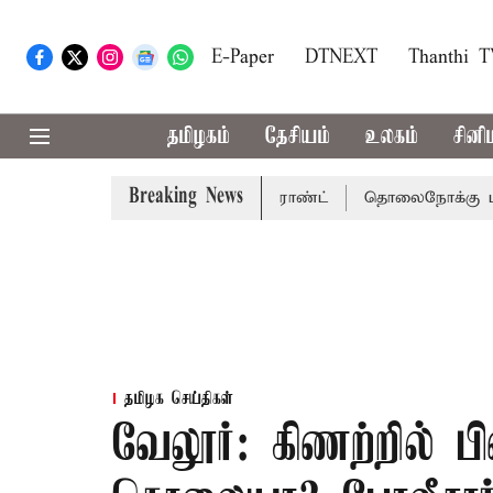
E-Paper
DTNEXT
Thanthi 
தமிழகம்
தேசியம்
உலகம்
சினி
Breaking News
சென்னை நீதிமன்றம் பிடிவாராண்ட்
தொலைநோக்கு பார்வையுடன
தமிழக செய்திகள்
வேலூர்: கிணற்றில் ப