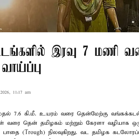
்டங்களில் இரவு 7 மணி வ
வாய்ப்பு
2026, 11:17 am
. முதல் 7.6 கி.மீ. உயரம் வரை தென்மேற்கு வங்கக்கட
திகள் வரை தென் தமிழகம் மற்றும் கேரளா வழியாக 
வு பாதை (Trough) நிலவுகிறது. வட தமிழக கடலோரப்