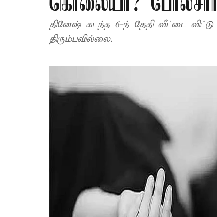
கொலையா? போலீசார
தினேஷ் கடந்த 6-ந் தேதி வீட்டை விட்ட
திரும்பவில்லை.