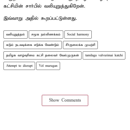
கட்சியின் சார்பில் வலியுறுத்துகிறேன்.
இவ்வாறு அதில் கூறப்பட்டுள்ளது.
வலியுறுத்தல்
சமூக நல்லிணக்கம்
Social harmony
கடும் நடவடிக்கை எடுக்க வேண்டும்
சீர்குலைக்க முயற்சி
தமிழக வாழ்வுரிமை கட்சி தலைவர் வேல்முருகன்
tamilaga valvurimai katchi
Attempt to disrupt
Vel murugan
Show Comments