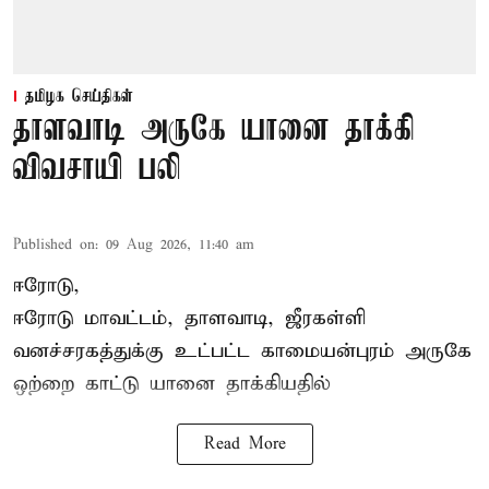
தமிழக செய்திகள்
தாளவாடி அருகே யானை தாக்கி
விவசாயி பலி
Published on
:
09 Aug 2026, 11:40 am
ஈரோடு,
ஈரோடு மாவட்டம்,
தாளவாடி
, ஜீரகள்ளி
வனச்சரகத்துக்கு உட்பட்ட காமையன்புரம் அருகே
ஒற்றை காட்டு
யானை தாக்கி
யதில்
Read More