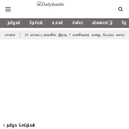
தமிழகம்
தேசியம்
உலகம்
சினிமா
விளையாட்டு
ஜோத
ம்
23 மாவட்டங்களில் இரவு 7 மணிவரை மழை பெய்ய வாய்ப்பு
க
தமிழக செய்திகள்