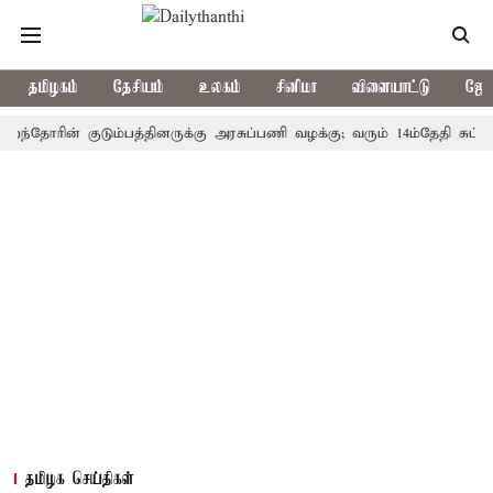
தமிழகம்
தேசியம்
உலகம்
சினிமா
விளையாட்டு
ஜோத
ரின் குடும்பத்தினருக்கு அரசுப்பணி வழக்கு; வரும் 14ம்தேதி சுப்ரீம்கோர்
தமிழக செய்திகள்