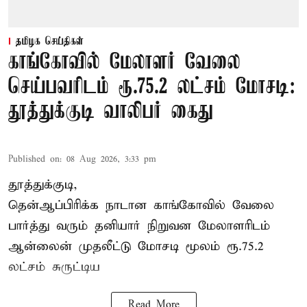
தமிழக செய்திகள்
காங்கோவில் மேலாளர் வேலை
செய்பவரிடம் ரூ.75.2 லட்சம் மோசடி:
தூத்துக்குடி வாலிபர் கைது
Published on
:
08 Aug 2026, 3:33 pm
தூத்துக்குடி,
தென்ஆப்பிரிக்க நாடான
காங்கோ
வில் வேலை
பார்த்து வரும் தனியார் நிறுவன மேலாளரிடம்
ஆன்லைன் முதலீட்டு மோசடி மூலம் ரூ.75.2
லட்சம் சுருட்டிய
Read More