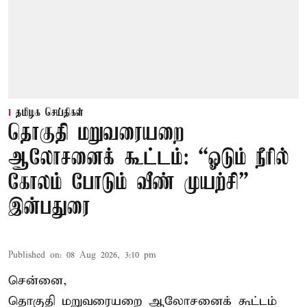
தமிழக செய்திகள்
தொகுதி மறுவரையறை
ஆலோசனைக் கூட்டம்: “ஓடும் நீரில்
கோலம் போடும் வீண் முயற்சி” –
இன்பதுரை
Published on
:
08 Aug 2026, 3:10 pm
சென்னை,
தொகுதி மறுவரையறை ஆலோசனைக் கூட்டம்