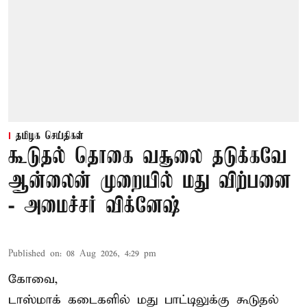
தமிழக செய்திகள்
கூடுதல் தொகை வசூலை தடுக்கவே
ஆன்லைன் முறையில் மது விற்பனை
- அமைச்சர் விக்னேஷ்
Published on
:
08 Aug 2026, 4:29 pm
கோவை,
டாஸ்மாக் கடைகளில் மது பாட்டிலுக்கு கூடுதல்