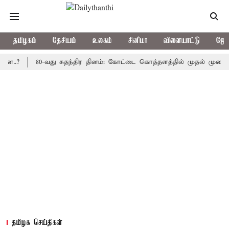
தமிழகம்
தேசியம்
உலகம்
சினிமா
விளையாட்டு
ஜோத
80-வது சுதந்திர தினம்: கோட்டை கொத்தளத்தில் முதல் முறையாக தேசி
தமிழக செய்திகள்