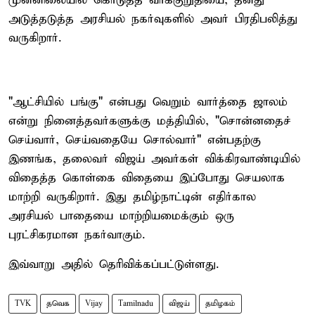
முன்னிலையில் கொடுத்த வாக்குறுதியை, தனது
அடுத்தடுத்த அரசியல் நகர்வுகளில் அவர் பிரதிபலித்து
வருகிறார்.
"ஆட்சியில் பங்கு" என்பது வெறும் வார்த்தை ஜாலம்
என்று நினைத்தவர்களுக்கு மத்தியில், "சொன்னதைச்
செய்வார், செய்வதையே சொல்வார்" என்பதற்கு
இணங்க, தலைவர் விஜய் அவர்கள் விக்கிரவாண்டியில்
விதைத்த கொள்கை விதையை இப்போது செயலாக
மாற்றி வருகிறார். இது தமிழ்நாட்டின் எதிர்கால
அரசியல் பாதையை மாற்றியமைக்கும் ஒரு
புரட்சிகரமான நகர்வாகும்.
இவ்வாறு அதில் தெரிவிக்கப்பட்டுள்ளது.
TVK
தவெக
Vijay
Tamilnadu
விஜய்
தமிழகம்