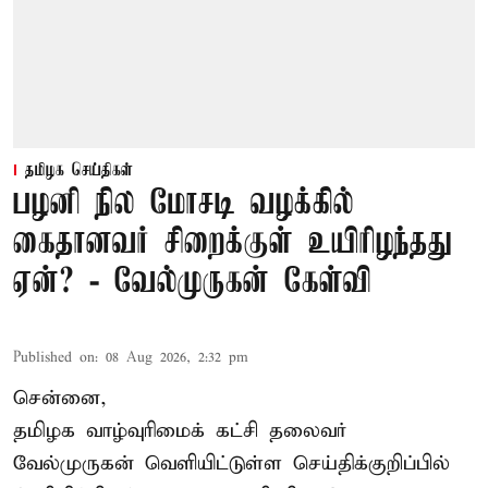
தமிழக செய்திகள்
பழனி நில மோசடி வழக்கில்
கைதானவர் சிறைக்குள் உயிரிழந்தது
ஏன்? - வேல்முருகன் கேள்வி
Published on
:
08 Aug 2026, 2:32 pm
சென்னை,
தமிழக வாழ்வுரிமைக் கட்சி தலைவர்
வேல்முருகன்
வெளியிட்டுள்ள செய்திக்குறிப்பில்