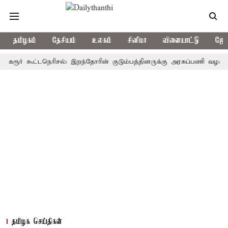
தமிழகம்
தேசியம்
உலகம்
சினிமா
விளையாட்டு
ஜோத
் கூட்டநெரிசல்: இறந்தோரின் குடும்பத்தினருக்கு அரசுப்பணி வழக்கு; வரும்
தமிழக செய்திகள்