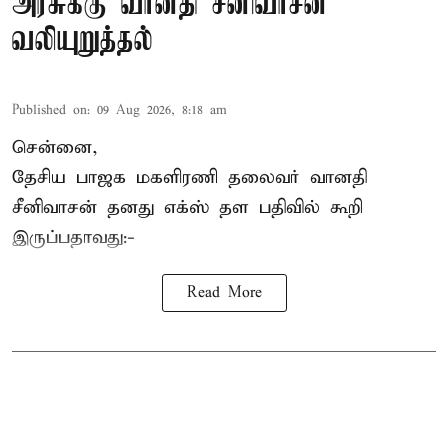
அரசுக்கு வானதி சீனிவாசன்
வலியுறுத்தல்
Published on
:
09 Aug 2026, 8:18 am
சென்னை,
தேசிய பாஜக மகளிரணி தலைவர் வானதி
சீனிவாசன் தனது எக்ஸ் தள பதிவில் கூறி
இருப்பதாவது:-
Read More