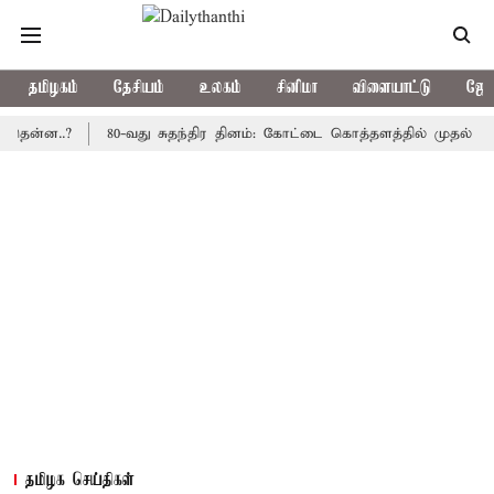
தமிழகம்
தேசியம்
உலகம்
சினிமா
விளையாட்டு
ஜோத
..?
80-வது சுதந்திர தினம்: கோட்டை கொத்தளத்தில் முதல் முறையாக 
தமிழக செய்திகள்