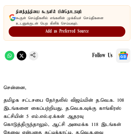
தினத்தந்தியை கூகுளில் பின்தொடரவும்
கூகுள் செய்திகளில் எங்களின் முக்கியச் செய்திகளை
உடனுக்குடன் பெற கிளிக் செய்யவும்.
Add as Preferred Source
Follow Us
சென்னை,
தமிழக சட்டசபை தேர்தலில் விஜய்யின் த.வெ.க. 108
இடங்களை கைப்பற்றியது. த.வெ.க.வுக்கு காங்கிரஸ்
கட்சியின் 5 எம்.எல்.ஏ.க்கள் ஆதரவு
கொடுத்திருந்தாலும், ஆட்சி அமைக்க 118 இடங்கள்
தேவை என்பதை சுட்டிக்காட்டி, த.வெ.க.வை