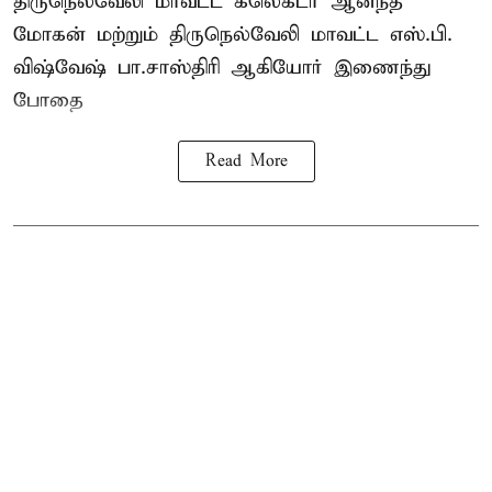
திருநெல்வேலி
மாவட்ட கலெக்டர் ஆனந்த்
மோகன் மற்றும் திருநெல்வேலி மாவட்ட எஸ்.பி.
விஷ்வேஷ் பா.சாஸ்திரி ஆகியோர் இணைந்து
போதை
Read More