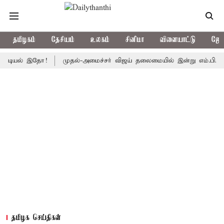
தமிழகம்
தேசியம்
உலகம்
சினிமா
விளையாட்டு
ஜோத
ல் இதோ!
முதல்-அமைச்சர் விஜய் தலைமையில் இன்று எம்.பி.க்கள் கூட்டம்
தமிழக செய்திகள்