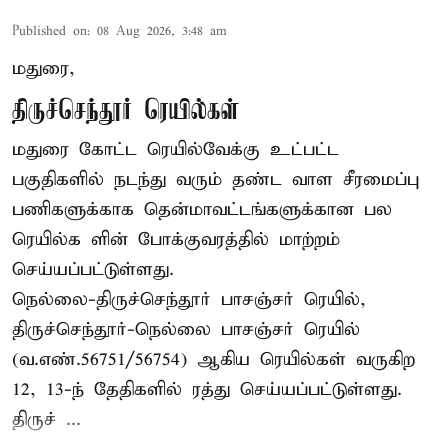
Published on
:
08 Aug 2026, 3:48 am
மதுரை,
திருச்செந்தூர் ரெயில்கள்
மதுரை கோட்ட ரெயில்வேக்கு உட்பட்ட
பகுதிகளில் நடந்து வரும் தண்ட வாள சீரமைப்பு
பணிகளுக்காக தென்மாவட்டங்களுக்கான பல
ரெயில்க ளின் போக்குவரத்தில் மாற்றம்
செய்யப்பட்டுள்ளது.
நெல்லை-திருச்செந்தூர் பாசஞ்சர் ரெயில்,
திருச்செந்தூர்-நெல்லை பாசஞ்சர் ரெயில்
(வ.எண்.56751/56754) ஆகிய ரெயில்கள் வருகிற
12, 13-ந் தேதிகளில் ரத்து செய்யப்பட்டுள்ளது.
திருச் ...