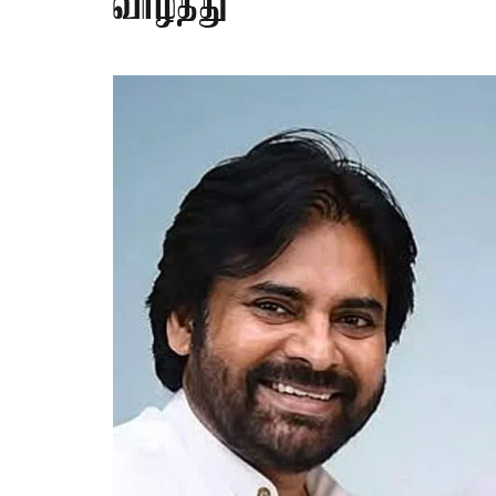
வாழ்த்து