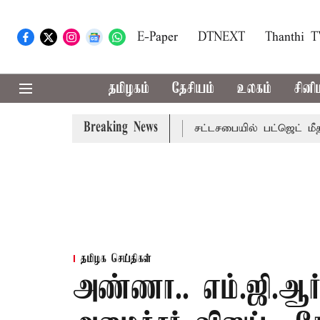
E-Paper
DTNEXT
Thanthi 
தமிழகம்
தேசியம்
உலகம்
சினி
Breaking News
 மாற்றமா?, தடுமாற்றமா?
சட்டசபையில் பட்ஜெட் மீதான விவாதம
தமிழக செய்திகள்
அண்ணா.. எம்.ஜி.ஆர்.