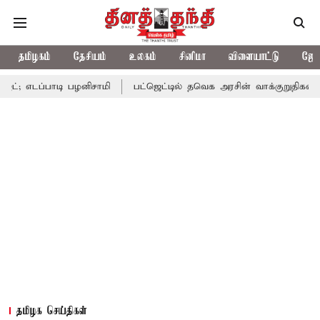
தமிழகம்
தேசியம்
உலகம்
சினிமா
விளையாட்டு
ஜோத
ாடி பழனிசாமி
பட்ஜெட்டில் தவெக அரசின் வாக்குறுதிகள் இல்லை - எட
தமிழக செய்திகள்