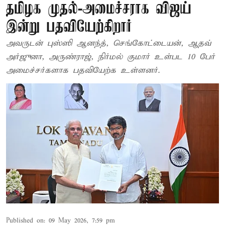
தமிழக முதல்-அமைச்சராக விஜய்
இன்று பதவியேற்கிறார்
அவருடன் புஸ்ஸி ஆனந்த், செங்கோட்டையன், ஆதவ்
அர்ஜுனா, அருண்ராஜ், நிர்மல் குமார் உள்பட 10 பேர்
அமைச்சர்களாக பதவியேற்க உள்ளனர்.
Published on
:
09 May 2026, 7:59 pm