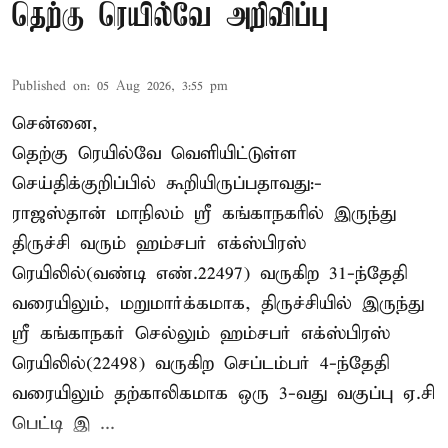
தெற்கு ரெயில்வே அறிவிப்பு
Published on
:
05 Aug 2026, 3:55 pm
சென்னை,
தெற்கு ரெயில்வே வெளியிட்டுள்ள
செய்திக்குறிப்பில் கூறியிருப்பதாவது:-
ராஜஸ்தான் மாநிலம் ஸ்ரீ கங்காநகரில் இருந்து
திருச்சி வரும் ஹம்சபர் எக்ஸ்பிரஸ்
ரெயிலில்(வண்டி எண்.22497) வருகிற 31-ந்தேதி
வரையிலும், மறுமார்க்கமாக, திருச்சியில் இருந்து
ஸ்ரீ கங்காநகர் செல்லும் ஹம்சபர் எக்ஸ்பிரஸ்
ரெயிலில்(22498) வருகிற செப்டம்பர் 4-ந்தேதி
வரையிலும் தற்காலிகமாக ஒரு 3-வது வகுப்பு ஏ.சி
பெட்டி இ ...