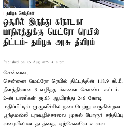
தமிழக செய்திகள்
ஓசூரில் இருந்து கர்நாடகா
மாநிலத்துக்கு மெட்ரோ ரெயில்
திட்டம்- தமிழக அரசு தீவிரம்
Published on
:
05 Aug 2026, 4:18 pm
சென்னை,
சென்னை மெட்ரோ ரெயில் திட்டத்தின் 118.9 கி.மீ.
நீளத்திலான 3 வழித்தடங்களை கொண்ட கட்டம்
2-ன் பணிகள் ரூ.63 ஆயிரத்து 246 கோடி
மதிப்பீட்டில் முழுவீச்சில் நடைபெற்று வருகின்றன.
பூந்தமல்லி புறவழிச்சாலை முதல் போரூர் சந்திப்பு
வரையிலான தடத்தை, ஏற்கெனவே உள்ள