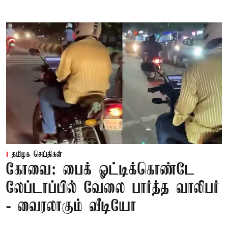
தமிழக செய்திகள்
கோவை: பைக் ஓட்டிக்கொண்டே
லேப்டாப்பில் வேலை பார்த்த வாலிபர்
- வைரலாகும் வீடியோ