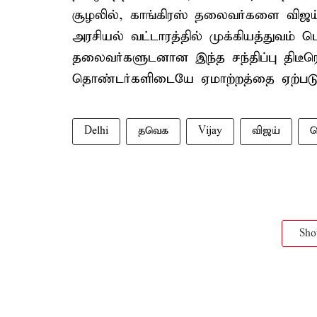
சூழலில், காங்கிரஸ் தலைவர்களை விஜய
அரசியல் வட்டாரத்தில் முக்கியத்துவம் ப
தலைவர்களுடனான இந்த சந்திப்பு திடீரென
தொண்டர்களிடையே ஏமாற்றத்தை ஏற்படுத்
Delhi
தவெக
Vijay
விஜய்
ட
Sh