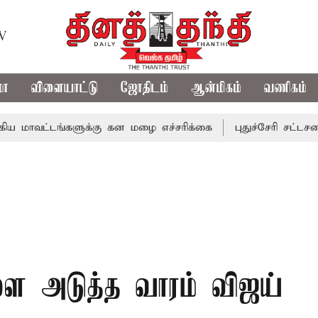
TV
மா
விளையாட்டு
ஜோதிடம்
ஆன்மிகம்
வணிகம்
டங்களுக்கு கன மழை எச்சரிக்கை
புதுச்சேரி சட்டசபையில் வ
ளை அடுத்த வாரம் விஜய்