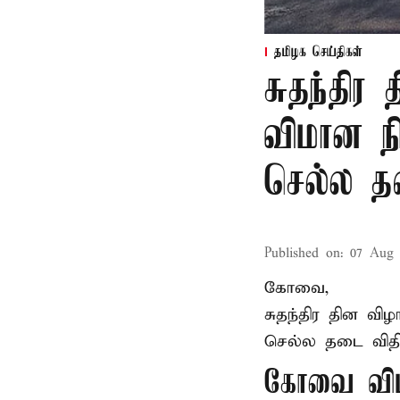
தமிழக செய்திகள்
சுதந்தி
விமான ந
செல்ல 
Published on
:
07 Aug 
கோவை,
சுதந்திர தின வ
செல்ல தடை விதிக
கோவை விம