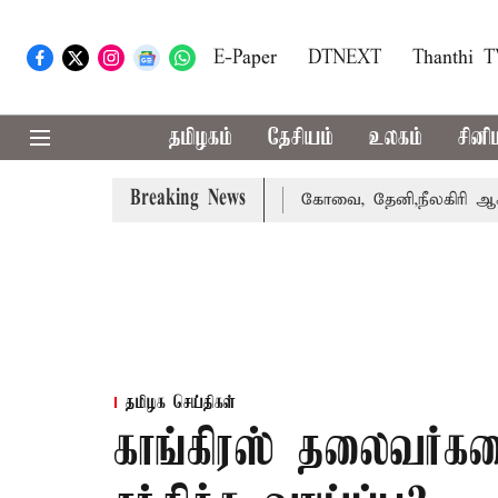
E-Paper
DTNEXT
Thanthi 
தமிழகம்
தேசியம்
உலகம்
சினி
Breaking News
 வாபஸ் பெற்றார் சங்கீதா
கோவை, தேனி,நீலகிரி ஆகிய மாவட்
தமிழக செய்திகள்
காங்கிரஸ் தலைவர்க