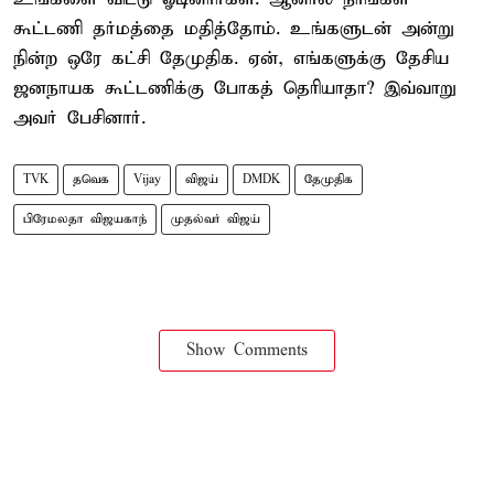
கூட்டணி தர்மத்தை மதித்தோம். உங்களுடன் அன்று
நின்ற ஒரே கட்சி தேமுதிக. ஏன், எங்களுக்கு தேசிய
ஜனநாயக கூட்டணிக்கு போகத் தெரியாதா? இவ்வாறு
அவர் பேசினார்.
TVK
தவெக
Vijay
விஜய்
DMDK
தேமுதிக
பிரேமலதா விஜயகாந்
முதல்வர் விஜய்
Show Comments