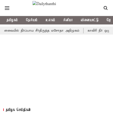
தமிழகம்
தேசியம்
உலகம்
சினிமா
விளையாட்டு
ஜோத
யில் தீர்ப்பாய சீர்திருத்த மசோதா அறிமுகம்
காவிரி நீர் ஒழுங்காற்
தமிழக செய்திகள்