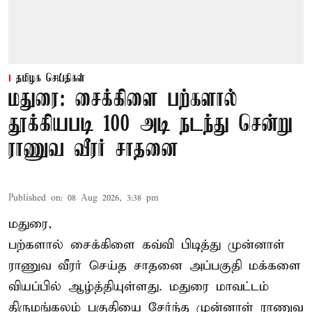
தமிழக செய்திகள்
மதுரை: சைக்கிளை பற்களால்
தூக்கியபடி 100 அடி நடந்து சென்று
ராணுவ வீரர் சாதனை
Published on
:
08 Aug 2026, 3:38 pm
மதுரை,
பற்களால் சைக்கிளை கவ்வி பிடித்து முன்னாள்
ராணுவ வீரர் செய்த சாதனை அப்பகுதி மக்களை
வியப்பில் ஆழ்த்தியுள்ளது. மதுரை மாவட்டம்
திருமங்கலம் பகுதியை சேர்ந்த
முன்னாள் ராணுவ