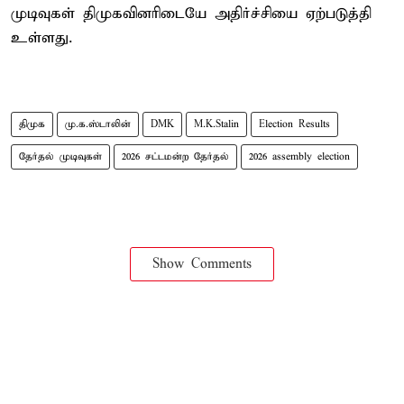
முடிவுகள் திமுகவினரிடையே அதிர்ச்சியை ஏற்படுத்தி
உள்ளது.
திமுக
மு.க.ஸ்டாலின்
DMK
M.K.Stalin
Election Results
தேர்தல் முடிவுகள்
2026 சட்டமன்ற தேர்தல்
2026 assembly election
Show Comments