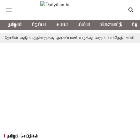
தமிழகம்
தேசியம்
உலகம்
சினிமா
விளையாட்டு
ஜோத
ன் குடும்பத்தினருக்கு அரசுப்பணி வழக்கு; வரும் 14ம்தேதி சுப்ரீம்கோர்ட்
தமிழக செய்திகள்