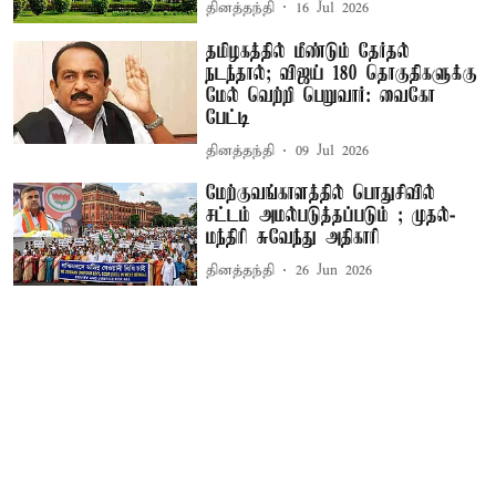
தினத்தந்தி
16 Jul 2026
தமிழகத்தில் மீண்டும் தேர்தல்
நடந்தால்; விஜய் 180 தொகுதிகளுக்கு
மேல் வெற்றி பெறுவார்: வைகோ
பேட்டி
தினத்தந்தி
09 Jul 2026
மேற்குவங்காளத்தில் பொதுசிவில்
சட்டம் அமல்படுத்தப்படும் ; முதல்-
மந்திரி சுவேந்து அதிகாரி
தினத்தந்தி
26 Jun 2026