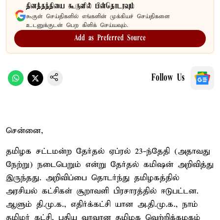
தினத்தந்தியை கூகுளில் பின்தொடரவும்
கூகுள் செய்திகளில் எங்களின் முக்கியச் செய்திகளை
உடனுக்குடன் பெற கிளிக் செய்யவும்.
Add as Preferred Source
Follow Us
சென்னை,
தமிழக சட்டமன்ற தேர்தல் ஏப்ரல் 23-ந்தேதி (அதாவது
நேற்று) நடைபெறும் என்று தேர்தல் கமிஷன் அறிவித்து
இருந்தது. அறிவிப்பை தொடர்ந்து தமிழகத்தில்
அரசியல் கட்சிகள் சூறாவளி பிரசாரத்தில் ஈடுபட்டன.
ஆளும் தி.மு.க., எதிர்க்கட்சி யான அ.தி.மு.க., நாம்
தமிழர் கட்சி, புதிய வரவான தமிழக வெற்றிக்கழகம்