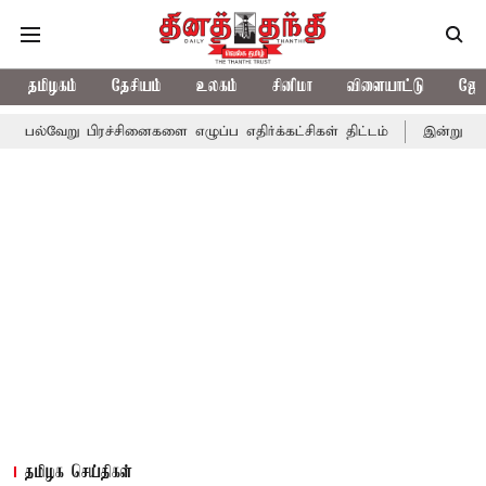
தமிழகம்
தேசியம்
உலகம்
சினிமா
விளையாட்டு
ஜோத
ிரச்சினைகளை எழுப்ப எதிர்க்கட்சிகள் திட்டம்
இன்று கொட்டப்போகும
தமிழக செய்திகள்