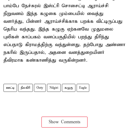
பாம்பே நேச்சுரல் இஸ்ட்ரி சொசைட்டி ஆராய்ச்சி
நிறுவனம் இந்த கழுகை மும்பையில் வைத்து
வளர்த்து, பின்னர் ஆராய்ச்சிக்காக பறக்க விட்டிருப்பது
தெரிய வந்தது. இந்த கழுகு ஏற்கனவே முதுமலை
புலிகள் காப்பகம் வனப்பகுதியில் பறந்து திரிந்து
எப்பநாடு கிராமத்திற்கு வந்துள்ளது. தற்போது அண்ணா
நகரில் இருப்பதால், அதனை வனத்துறையினர்
தீவிரமாக கண்காணித்து வருகின்றனர்.
ஊட்டி
நீலகிரி
Ooty
Nilgiri
கழுகு
Eagle
Show Comments