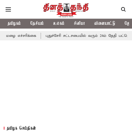
தமிழகம்
தேசியம்
உலகம்
சினிமா
விளையாட்டு
ஜோத
்சரிக்கை
புதுச்சேரி சட்டசபையில் வரும் 24ம் தேதி பட்ஜெட் தாக்கல் 
தமிழக செய்திகள்