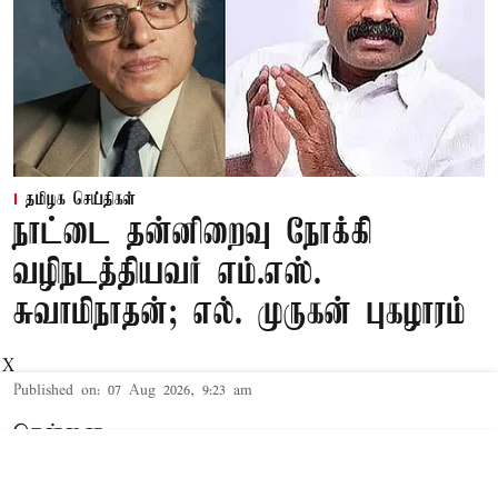
தமிழக செய்திகள்
நாட்டை தன்னிறைவு நோக்கி
வழிநடத்தியவர் எம்.எஸ்.
சுவாமிநாதன்; எல். முருகன் புகழாரம்
X
Published on
:
07 Aug 2026, 9:23 am
சென்னை,
மத்திய இணை மந்திரி
எல்.முருகன்
தனது எக்ஸ்