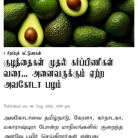
சிறப்புக் கட்டுரைகள்
குழந்தைகள் முதல் கர்ப்பிணிகள்
வரை... அனைவருக்கும் ஏற்ற
அவகோடா பழம்
Published on
:
06 Aug 2026, 4:09 pm
அவகோடாவை தமிழ்நாடு, கேரளா, கர்நாடகா,
மகாராஷ்டிரா போன்ற மாநிலங்களில் குறைந்த
அளவே பயிர் செய்கிறார்கள் என்பது