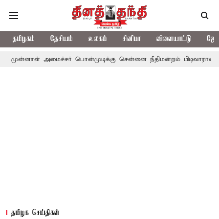
தமிழகம்
தேசியம்
உலகம்
சினிமா
விளையாட்டு
ஜோத
ள் அமைச்சர் பொன்முடிக்கு சென்னை நீதிமன்றம் பிடிவாராண்ட்
தொலை
தமிழக செய்திகள்