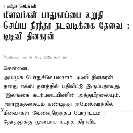
தமிழக செய்திகள்
மீனவர்கள் பாதுகாப்பை உறுதி
செய்ய நிரந்தர நடவடிக்கை தேவை :
டிடிவி தினகரன்
Published on
:
08 Aug 2026, 6:56 am
சென்னை,
அமமுக பொதுச்செயலாளர் டிடிவி தினகரன்
தனது எக்ஸ் தளத்தில் பதிவிட்டு இருப்பதாவது;
“இலங்கை கடற்படையினரின் அத்துமீறலையும்,
அராஜகத்தையும் கண்டித்து ராமேஸ்வரத்தில்
X
மீனவர்கள் வேலைநிறுத்தப் போராட்டம் -
தேர்தலுக்கு முன்பாக கடந்த திராவிட
ஆட்சியாளர்களை குறைகூறி வீரவசனங்களைப்