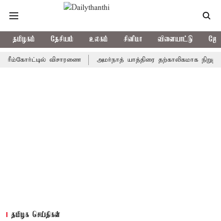
தமிழகம்
தேசியம்
உலகம்
சினிமா
விளையாட்டு
ஜோத
ரீம்கோர்ட்டில் விசாரணை
அமர்நாத் யாத்திரை தற்காலிகமாக நிறுத்தம்
தமிழக செய்திகள்