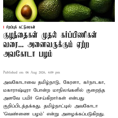
சிறப்புக் கட்டுரைகள்
குழந்தைகள் முதல் கர்ப்பிணிகள்
வரை... அனைவருக்கும் ஏற்ற
அவகோடா பழம்
Published on
:
06 Aug 2026, 4:09 pm
அவகோடாவை தமிழ்நாடு, கேரளா, கர்நாடகா,
மகாராஷ்டிரா போன்ற மாநிலங்களில் குறைந்த
அளவே பயிர் செய்கிறார்கள் என்பது
குறிப்பிடத்தக்கது. தமிழ்நாட்டில் அவகோடா
‘வெண்ணை பழம்’ என்று அழைக்கப்படுகிறது.