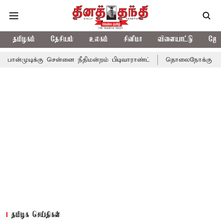
தமிழகம்
தேசியம்
உலகம்
சினிமா
விளையாட்டு
ஜோத
கு சென்னை நீதிமன்றம் பிடிவாராண்ட்
தொலைநோக்கு பார்வையுடன் கூ
தமிழக செய்திகள்