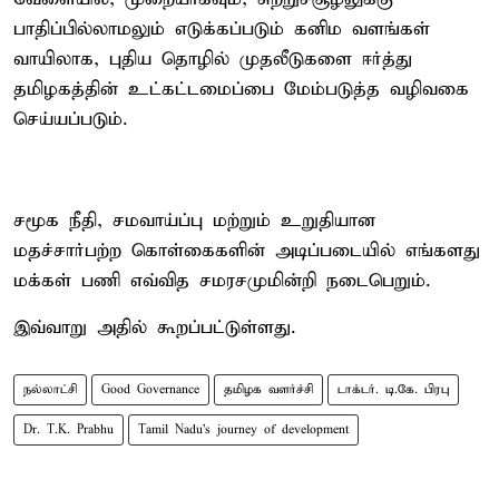
பாதிப்பில்லாமலும் எடுக்கப்படும் கனிம வளங்கள்
வாயிலாக, புதிய தொழில் முதலீடுகளை ஈர்த்து
தமிழகத்தின் உட்கட்டமைப்பை மேம்படுத்த வழிவகை
செய்யப்படும்.
சமூக நீதி, சமவாய்ப்பு மற்றும் உறுதியான
மதச்சார்பற்ற கொள்கைகளின் அடிப்படையில் எங்களது
மக்கள் பணி எவ்வித சமரசமுமின்றி நடைபெறும்.
இவ்வாறு அதில் கூறப்பட்டுள்ளது.
நல்லாட்சி
Good Governance
தமிழக வளர்ச்சி
டாக்டர். டி.கே. பிரபு
Dr. T.K. Prabhu
Tamil Nadu's journey of development