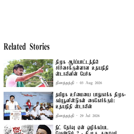
Related Stories
திமுக ஆர்ப்பாட்டத்தில்
சர்ச்சைக்குள்ளான உதயநிதி
ஸ்டாலினின் பேச்சு
தினத்தந்தி
03 Aug 2026
தமிழக உரிமையை பாதுகாக்க திமுக-
கம்யூனிஸ்டுகள் கைகோர்க்கும்:
உதயநிதி ஸ்டாலின்
தினத்தந்தி
29 Jul 2026
நீட் தேர்வு ஏன் ஒழிக்கப்பட
வேண்டும்..? - தி.மு.க. தலைவர்