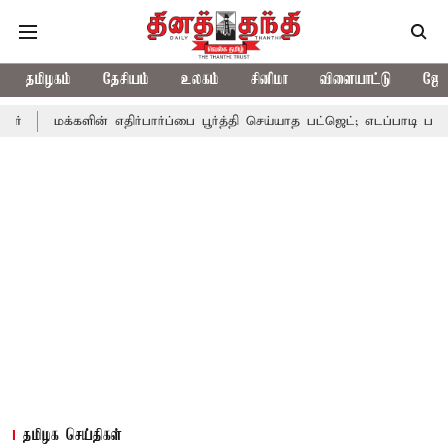
தமிழகம்
தேசியம்
உலகம்
சினிமா
விளையாட்டு
ஜோத
களின் எதிர்பார்ப்பை பூர்த்தி செய்யாத பட்ஜெட்; எடப்பாடி பழனிசாமி
ப
தமிழக செய்திகள்