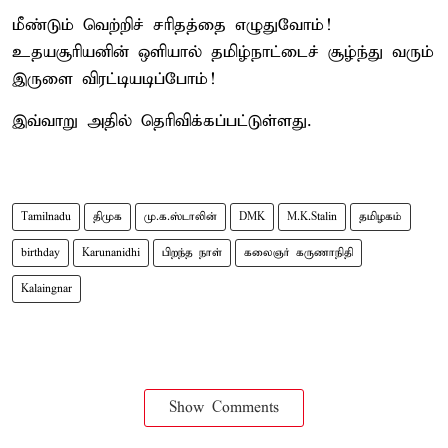
மீண்டும் வெற்றிச் சரிதத்தை எழுதுவோம்!
உதயசூரியனின் ஒளியால் தமிழ்நாட்டைச் சூழ்ந்து வரும்
இருளை விரட்டியடிப்போம்!
இவ்வாறு அதில் தெரிவிக்கப்பட்டுள்ளது.
Tamilnadu
திமுக
மு.க.ஸ்டாலின்
DMK
M.K.Stalin
தமிழகம்
birthday
Karunanidhi
பிறந்த நாள்
கலைஞர் கருணாநிதி
Kalaingnar
Show Comments