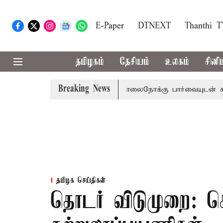
E-Paper
DTNEXT
Thanthi 
தமிழகம்
தேசியம்
உலகம்
சினி
Breaking News
்றம் பிடிவாராண்ட்
தொலைநோக்கு பார்வையுடன் கூடிய வேளா
தமிழக செய்திகள்
தொடர் விடுமுறை: க