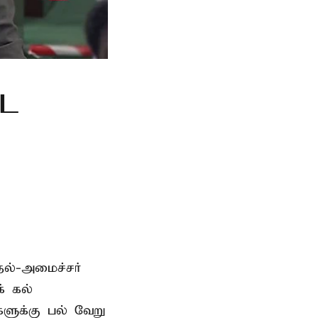
்ட
தல்-அமைச்சர்
் கல்
்களுக்கு பல் வேறு