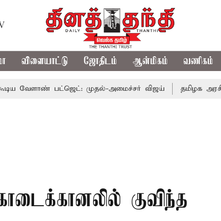
TV
மா
விளையாட்டு
ஜோதிடம்
ஆன்மிகம்
வணிகம்
ண் பட்ஜெட்: முதல்-அமைச்சர் விஜய்
தமிழக அரசியலில் பரப
ொடைக்கானலில் குவிந்த