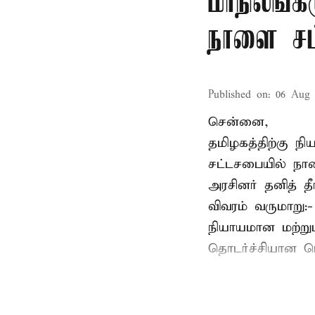
மாநிலங்க
நாளை சட்
Published on
:
06 Aug 
சென்னை,
தமிழகத்திற்கு ந
சட்டசபையில் நா
அரசினர் தனித் 
விவரம் வருமாறு:
நியாயமான மற்றும
தொடர்ச்சியான பொ