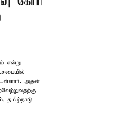
்வு கோரி
்
ம் என்று
டசபையில்
உள்ளார். அதன்
வேற்றுவதற்கு
. தமிழ்நாடு