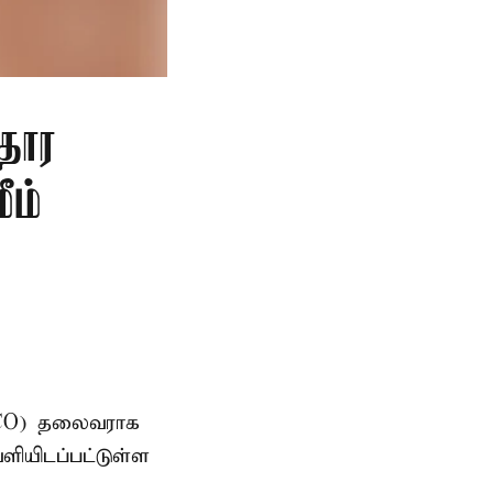
தார
ீம்
AMCO) தலைவராக
ளியிடப்பட்டுள்ள