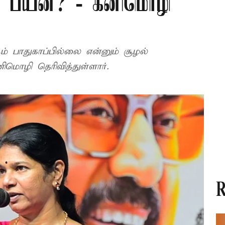
ன பயன்? - கனிமொழி
ம் பாதுகாப்பில்லை என்னும் சூழல்
னிமொழி தெரிவித்துள்ளார்.
R