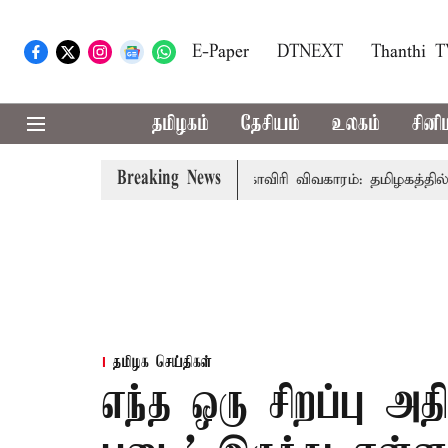
E-Paper
DTNEXT
Thanthi 
தமிழகம்
தேசியம்
உலகம்
சினி
Breaking News
்-அமைச்சர் விஜய் உரை
காவிரி விவகாரம்: தமிழகத்தில் அனைத
தமிழக செய்திகள்
எந்த ஒரு சிறப்பு அதி