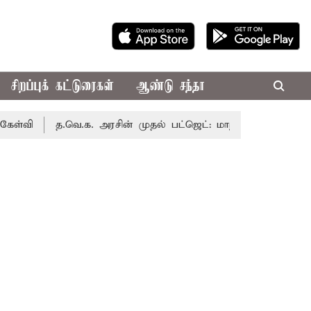
சிறப்புக் கட்டுரைகள்
ஆண்டு சந்தா
த.வெ.க. அரசின் முதல் பட்ஜெட்: மாற்றமா?, தடுமாற்றமா?
ச