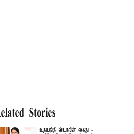
elated Stories
உதயநிதி ஸ்டாலின் கைது -