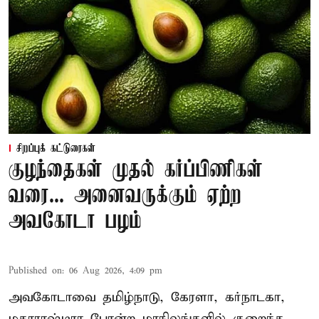
சிறப்புக் கட்டுரைகள்
குழந்தைகள் முதல் கர்ப்பிணிகள்
வரை... அனைவருக்கும் ஏற்ற
அவகோடா பழம்
Published on
:
06 Aug 2026, 4:09 pm
அவகோடாவை தமிழ்நாடு, கேரளா, கர்நாடகா,
மகாராஷ்டிரா போன்ற மாநிலங்களில் குறைந்த