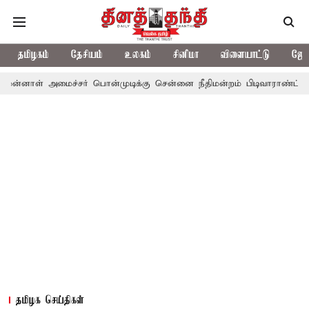
தமிழகம்
தேசியம்
உலகம்
சினிமா
விளையாட்டு
ஜோத
அமைச்சர் பொன்முடிக்கு சென்னை நீதிமன்றம் பிடிவாராண்ட்
தொலைநோக
தமிழக செய்திகள்