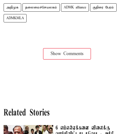
அதிமுக
தலைமைச்செயலகம்
ADMK alliance
குதிரை பேரம்
ADMKMLA
Show Comments
Related Stories
6 எம்எல்ஏக்களை விலைக்கு
வாங்கிவிட்டது தவெக - அக்ரி