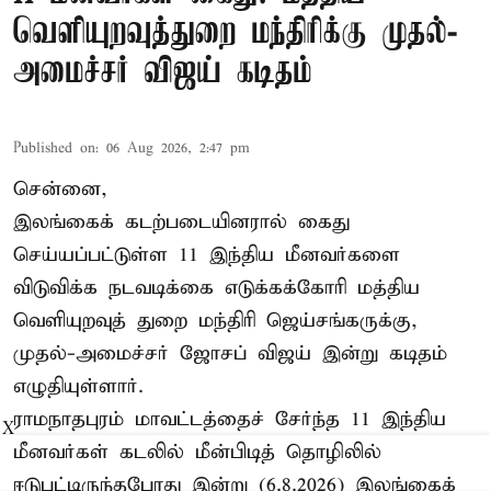
வெளியுறவுத்துறை மந்திரிக்கு முதல்-
அமைச்சர் விஜய் கடிதம்
Published on
:
06 Aug 2026, 2:47 pm
சென்னை,
இலங்கைக் கடற்படையினரால் கைது
செய்யப்பட்டுள்ள 11 இந்திய மீனவர்களை
விடுவிக்க நடவடிக்கை எடுக்கக்கோரி மத்திய
வெளியுறவுத் துறை மந்திரி ஜெய்சங்கருக்கு,
முதல்-அமைச்சர் ஜோசப் விஜய் இன்று கடிதம்
எழுதியுள்ளார்.
ராமநாதபுரம் மாவட்டத்தைச் சேர்ந்த 11 இந்திய
X
மீனவர்கள் கடலில் மீன்பிடித் தொழிலில்
ஈடுபட்டிருந்தபோது இன்று (6.8.2026) இலங்கைக்