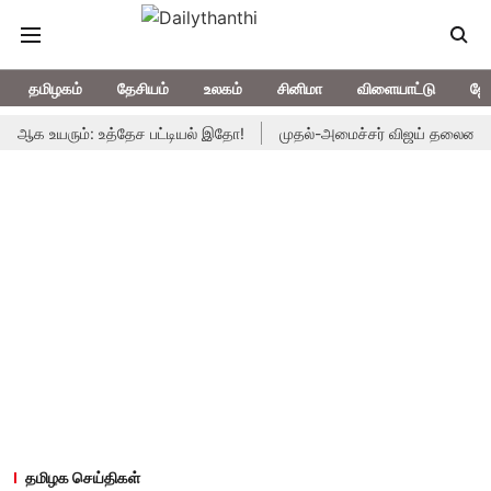
தமிழகம்
தேசியம்
உலகம்
சினிமா
விளையாட்டு
ஜோ
உயரும்: உத்தேச பட்டியல் இதோ!
முதல்-அமைச்சர் விஜய் தலைமையில் இன்று
தமிழக செய்திகள்