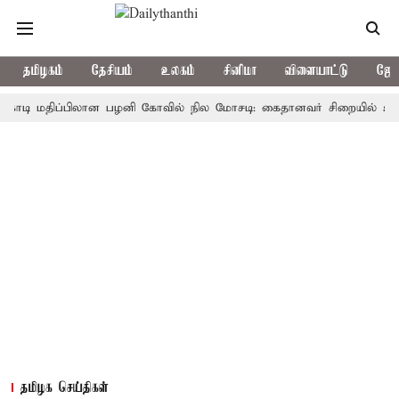
தமிழகம்
தேசியம்
உலகம்
சினிமா
விளையாட்டு
ஜோத
 மதிப்பிலான பழனி கோவில் நில மோசடி: கைதானவர் சிறையில் உயிரிழப்பு
தமிழக செய்திகள்