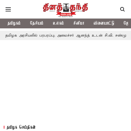
தமிழகம்
தேசியம்
உலகம்
சினிமா
விளையாட்டு
ஜோத
சியலில் பரபரப்பு; அமைச்சர் ஆனந்த் உடன் சி.வி. சண்முகம், வேலுமணி ச
தமிழக செய்திகள்