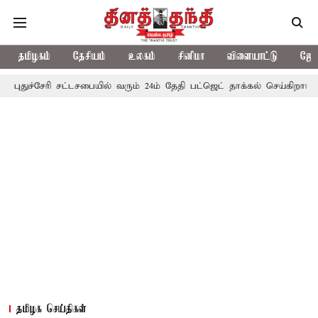
தமிழகம்
தேசியம்
உலகம்
சினிமா
விளையாட்டு
ஜோத
ுச்சேரி சட்டசபையில் வரும் 24ம் தேதி பட்ஜெட் தாக்கல் செய்கிறார் முதல்
தமிழக செய்திகள்