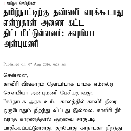
தமிழக செய்திகள்
தமிழ்நாட்டிற்கு தண்ணீர் வரக்கூடாது
என்றுதான் அணை கட்ட
திட்டமிட்டுள்ளனர்: சவுமியா
அன்புமணி
Published on
:
07 Aug 2026, 6:29 am
சென்னை,
காவிரி விவகாரம் தொடர்பாக பாமக எம்எல்ஏ
சௌமியா அன்புமணி பேசியதாவது;
”கர்நாடக அரசு உரிய காலத்தில் காவிரி நீரை
ஒருபோதும் திறந்து விட்டது இல்லை. காவிரி நீர்
வராத காரணத்தால் குறுவை சாகுபடி
பாதிக்கப்பட்டுள்ளது. தற்போது கர்நாடகா திறந்து