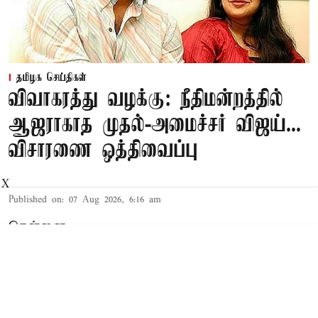
தமிழக செய்திகள்
விவாகரத்து வழக்கு: நீதிமன்றத்தில்
ஆஜராகாத முதல்-அமைச்சர் விஜய்...
விசாரணை ஒத்திவைப்பு
X
Published on
:
07 Aug 2026, 6:16 am
சென்னை,
தமிழக முதல்-அமைச்சர் விஜய் மற்றும் அவரது
மனைவி சங்கீதா தொடர்பான விவாகரத்து வழக்கு
செங்கல்பட்டு கோர்ட்டில் விசாரணையில் உள்ளது.