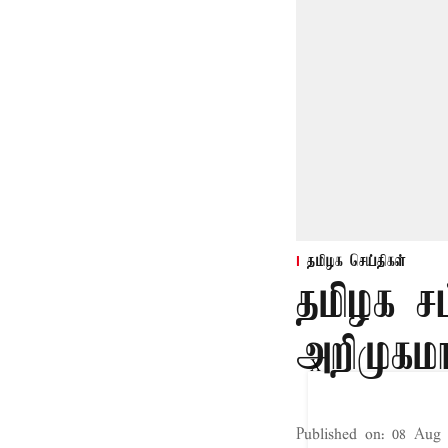
தமிழக செய்திகள்
தமிழக ச
அறிமுகமா
X
Published on
:
08 Aug 