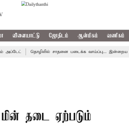
TV
மா
விளையாட்டு
ஜோதிடம்
ஆன்மிகம்
வணிகம்
 அப்டேட்
தொழிலில் சாதனை படைக்க வாய்ப்பு... இன்றைய ராச
ின் தடை ஏற்படும்