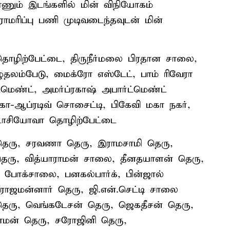
ாணும் இடங்களில் மின் விநியோகம்
பராமரிப்பு பணி முடிவடைந்தவுடன் மின்
் தொழிற்பேட்டை, திருநீர்மலை பிரதான சாலை,
வழுதலம்பேடு, மைக்ரோ எஸ்டேட், பாம் ரிவேரா
்மெண்ட், அமர்ப்ரகாஷ் அபார்ட்மெண்ட்
 கோ-ஆப்ரடிவ் சொசைட்டி, பிகேவி மகா நகர்,
் டாசியோவா தொழிற்பேட்டை
 தெரு, சரவணா தெரு, இராமசாமி தெரு,
ெரு, வித்யாராமன் சாலை, தீனதயாளன் தெரு,
 போக்சாலை, பனகல்பார்க், பின்ஜால்
ராஜமன்னார் தெரு, ஜி.என்.செட்டி சாலை
ெரு, வெங்கடேசன் தெரு, ஜெகதீசன் தெரு,
ராமன் தெரு, சரோஜினி தெரு,