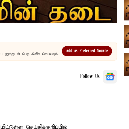
Add as Preferred Source
உடனுக்குடன் பெற கிளிக் செய்யவும்.
Follow Us
ட்டுள்ள செய்திக்குறிப்பில்