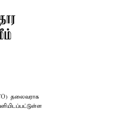
தார
ீம்
AMCO) தலைவராக
ளியிடப்பட்டுள்ள