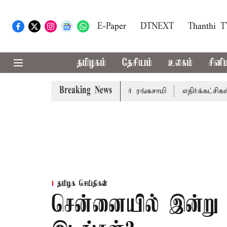
E-Paper
DTNEXT
Thanthi 
தமிழகம்
தேசியம்
உலகம்
சினி
Breaking News
் செய்கிறார் முதல்-அமைச்சர் ரங்கசாமி
எதிர்க்கட்சிகள் அமள
தமிழக செய்திகள்
சென்னையில் இன்று 