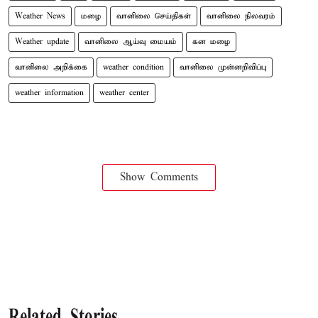
Weather News
மழை
வானிலை செய்திகள்
வானிலை நிலவரம்
Weather update
வானிலை ஆய்வு மையம்
கன மழை
வானிலை அறிக்கை
weather condition
வானிலை முன்னறிவிப்பு
weather information
weather center
Show Comments