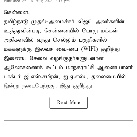
Published on
:
07 Aug 2026, 3:17 pm
சென்னை,
தமிழ்நாடு முதல்-அமைச்சர் விஜய் அவர்களின்
உத்தரவின்படி, சென்னையில் பொது மக்கள்
அதிகளவில் வந்து செல்லும் பகுதிகளில்
மக்களுக்கு இலவச வை-பை (WIFI) குறித்து
இணைய சேவை வழங்குநர்களுடனான
ஆலோசணைக் கூட்டம் மாநகராட்சி ஆணையாளர்
டாக்டர் ஜி.எஸ்.சமீரன், ஐ.ஏ.எஸ்., தலைமையில்
இன்று நடைபெற்றது. இது குறித்து
Read More