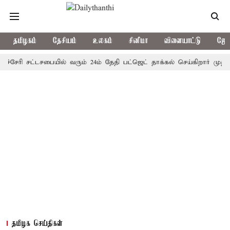
தமிழகம்
தேசியம்
உலகம்
சினிமா
விளையாட்டு
ஜோத
ரி சட்டசபையில் வரும் 24ம் தேதி பட்ஜெட் தாக்கல் செய்கிறார் முதல்-அமைச
தமிழக செய்திகள்