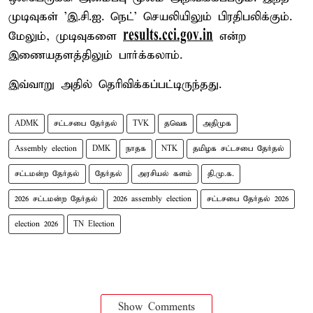
முடிவுகள் 'இ.சி.ஐ. நெட்' செயலியிலும் பிரதிபலிக்கும்.
results.cci.gov.in
மேலும், முடிவுகளை
என்ற
இணையதளத்திலும் பார்க்கலாம்.
இவ்வாறு அதில் தெரிவிக்கப்பட்டிருந்தது.
ADMK
சட்டசபை தேர்தல்
TVK
தவெக
அதிமுக
Assembly election
DMK
நாதக
NTK
தமிழக சட்டசபை தேர்தல்
சட்டமன்ற தேர்தல்
தேர்தல்
அரசியல் களம்
தி.மு.க.
2026 சட்டமன்ற தேர்தல்
2026 assembly election
சட்டசபை தேர்தல் 2026
election 2026
TN Election
Show Comments