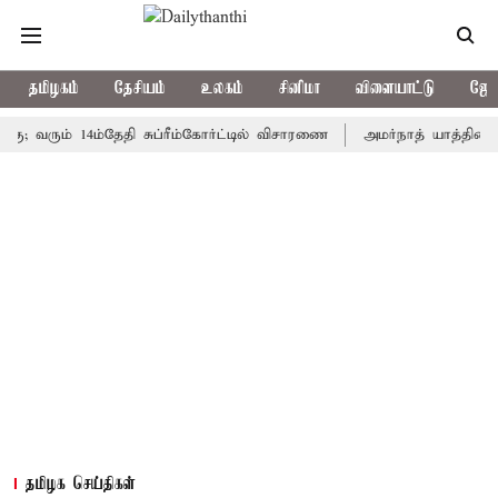
தமிழகம்
தேசியம்
உலகம்
சினிமா
விளையாட்டு
ஜோத
ம் 14ம்தேதி சுப்ரீம்கோர்ட்டில் விசாரணை
அமர்நாத் யாத்திரை தற்காலி
தமிழக செய்திகள்