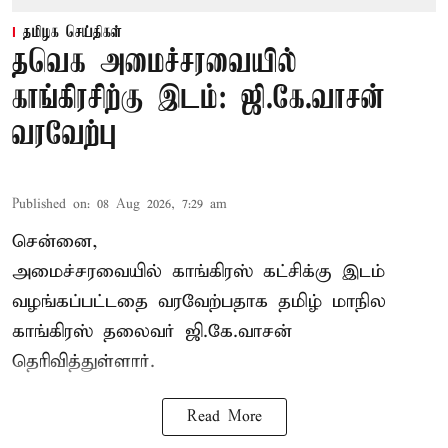
தமிழக செய்திகள்
தவெக அமைச்சரவையில்
காங்கிரசிற்கு இடம்: ஜி.கே.வாசன்
வரவேற்பு
Published on
:
08 Aug 2026, 7:29 am
சென்னை,
அமைச்சரவையில் காங்கிரஸ் கட்சிக்கு இடம்
வழங்கப்பட்டதை வரவேற்பதாக தமிழ் மாநில
காங்கிரஸ் தலைவர் ஜி.கே.வாசன்
தெரிவித்துள்ளார்.
Read More