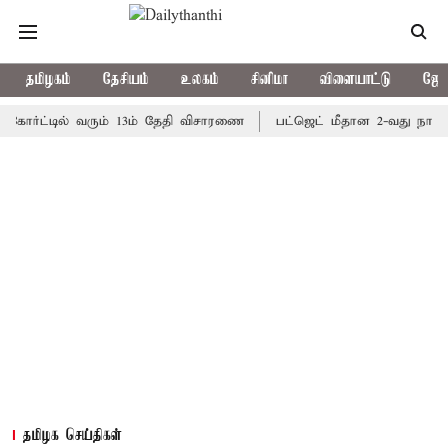
தமிழகம்
தேசியம்
உலகம்
சினிமா
விளையாட்டு
ஜோத
ர்ட்டில் வரும் 13ம் தேதி விசாரணை
பட்ஜெட் மீதான 2-வது நாள்; தமிழ
தமிழக செய்திகள்