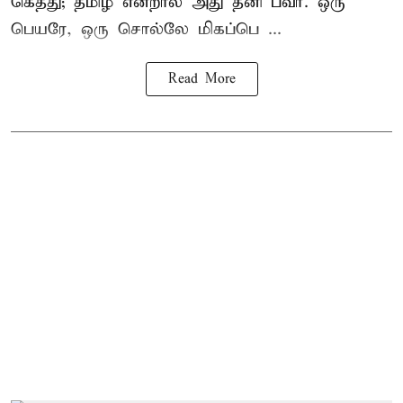
கெத்து; தமிழ் என்றால் அது தனி பவர். ஒரு
பெயரே, ஒரு சொல்லே மிகப்பெ ...
Read More