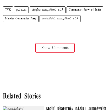
TVK
த.வெ.க.
இந்திய கம்யூனிஸ்ட் கட்சி
Communist Party of India
Marxist Communist Party
மார்க்சிஸ்ட் கம்யூனிஸ்ட் கட்சி
Show Comments
Related Stories
காவிரி விவகாரம்: மத்திய அமைச்சரின்