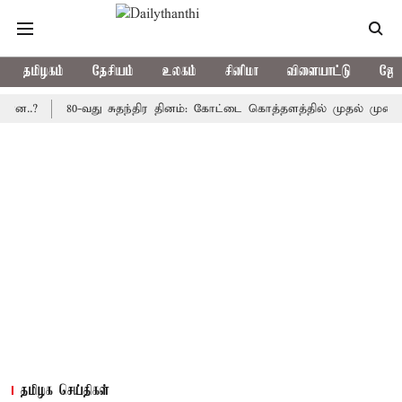
தமிழகம்
தேசியம்
உலகம்
சினிமா
விளையாட்டு
ஜோத
80-வது சுதந்திர தினம்: கோட்டை கொத்தளத்தில் முதல் முறையாக தேச
தமிழக செய்திகள்