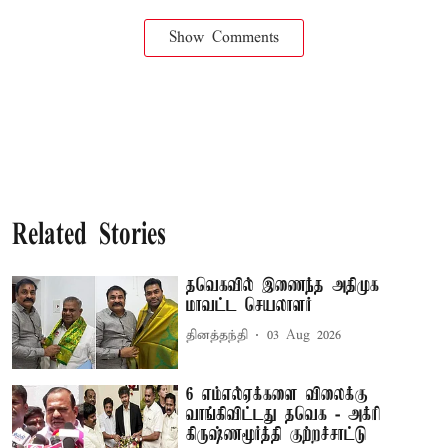
Show Comments
Related Stories
தவெகவில் இணைந்த அதிமுக
மாவட்ட செயலாளர்
தினத்தந்தி
03 Aug 2026
6 எம்எல்ஏக்களை விலைக்கு
வாங்கிவிட்டது தவெக - அக்ரி
கிருஷ்ணமூர்த்தி குற்றச்சாட்டு