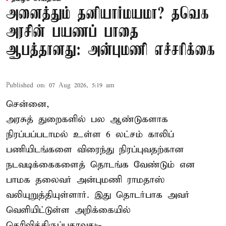
அனைத்தும் தனியார்மயமா? தவெக
அரசின் பயணப் பாதை
ஆபத்தானது: அன்புமணி எச்சரிக்கை
Published on
:
07 Aug 2026, 5:19 am
சென்னை,
அரசுத் துறைகளில் பல ஆண்டுகளாக
நிரப்பப்படாமல் உள்ள 6 லட்சம் காலிப்
பணியிடங்களை விரைந்து நிரப்புவதற்கான
நடவடிக்கைகளைத் தொடங்க வேண்டும் என
பாமக தலைவர் அன்புமணி ராமதாஸ்
வலியுறுத்தியுள்ளார். இது தொடர்பாக அவர்
வெளியிட்டுள்ள அறிக்கையில்
தெரிவித்திருப்பதாவது;-