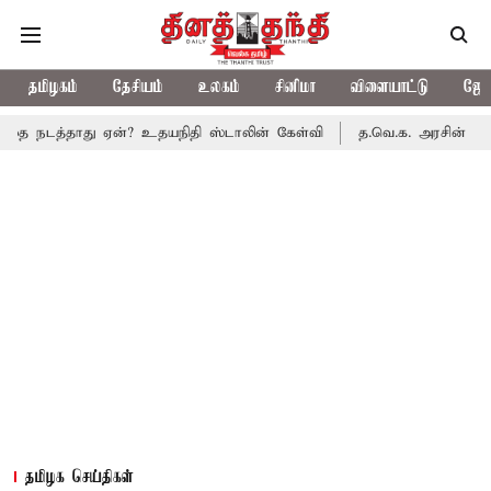
தமிழகம்
தேசியம்
உலகம்
சினிமா
விளையாட்டு
ஜோத
ாது ஏன்? உதயநிதி ஸ்டாலின் கேள்வி
த.வெ.க. அரசின் முதல் பட்ஜெட்:
தமிழக செய்திகள்