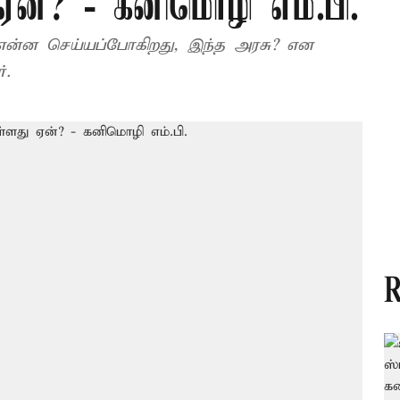
 ஏன்? - கனிமொழி எம்.பி.
 என்ன செய்யப்போகிறது, இந்த அரசு? என
்.
R