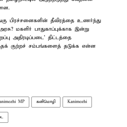
்ளன.
ழுங்கு பிரச்சனைகளின் தீவிரத்தை உணர்ந்து
சு? மகளிர் பாதுகாப்புக்காக இன்று
றப்பு அதிரடிப்படை' திட்டத்தை
்தக் குற்றச் சம்பங்களைத் தடுக்க என்ன
animozhi MP
கனிமொழி
Kanimozhi
டை