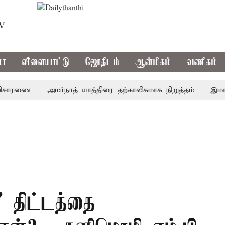
TV
மா
விளையாட்டு
ஜோதிடம்
ஆன்மிகம்
வணிகம்
ரணை
அமர்நாத் யாத்திரை தற்காலிகமாக நிறுத்தம்
இமாச்சலத்
' திட்டத்தை