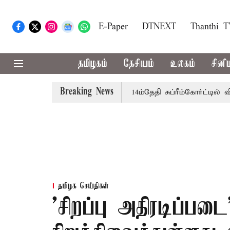
E-Paper
DTNEXT
Thanthi 
தமிழகம்
தேசியம்
உலகம்
சினி
Breaking News
க்கு அரசுப்பணி வழக்கு; வரும் 14ம்தேதி சுப்ரீம்கோர்ட்டில் விசா
தமிழக செய்திகள்
'சிறப்பு அதிரடிப்படை