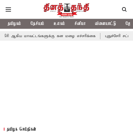
தமிழகம்
தேசியம்
உலகம்
சினிமா
விளையாட்டு
ஜோத
மாவட்டங்களுக்கு கன மழை எச்சரிக்கை
புதுச்சேரி சட்டசபையில் வரும
தமிழக செய்திகள்