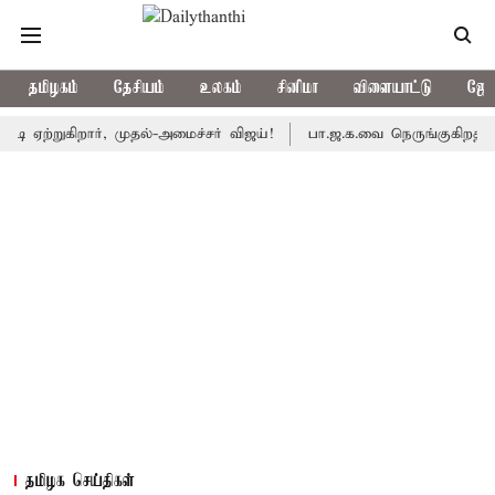
தமிழகம்
தேசியம்
உலகம்
சினிமா
விளையாட்டு
ஜோத
கிறார், முதல்-அமைச்சர் விஜய்!
பா.ஜ.க.வை நெருங்குகிறதா தி.மு.க.
தமிழக செய்திகள்