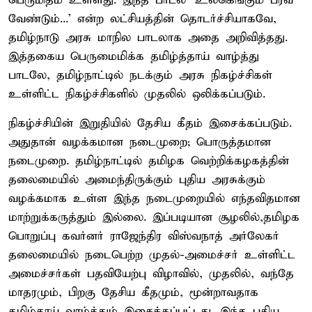
பெருமிதம் உள்ளது. இந்த பாடல் 'உலகெங்கும் பரவ
வேண்டும்...' என்ற லட்சியத்தின் தொடர்ச்சியாகவே,
தமிழ்நாடு அரசு மாநில பாடலாக அதை அறிவித்தது.
இத்தகைய பெருமைமிக்க தமிழ்த்தாய் வாழ்த்து
பாடலே, தமிழ்நாட்டில் நடக்கும் அரசு நிகழ்ச்சிகள்
உள்ளிட்ட நிகழ்ச்சிகளில் முதலில் ஒலிக்கப்படும்.
நிகழ்ச்சியின் இறுதியில் தேசிய கீதம் இசைக்கப்படும்.
அதுதான் வழக்கமான நடைமுறை; பொருத்தமான
நடைமுறை. தமிழ்நாட்டில் தமிழக வெற்றிக்கழகத்தின்
தலைமையில் அமைந்திருக்கும் புதிய அரசுக்கும்
வழக்கமாக உள்ள இந்த நடைமுறையில் எந்தவிதமான
மாற்றுக்கருத்தும் இல்லை. இப்படியான சூழலில்,தமிழக
பொறுப்பு கவர்னர் ராஜேந்திர விஸ்வநாத் அர்லேகர்
தலைமையில் நடைபெற்ற முதல்-அமைச்சர் உள்ளிட்ட
அமைச்சர்கள் பதவியேற்பு விழாவில், முதலில், வந்தே
மாதரமும், பிறகு தேசிய கீதமும், மூன்றாவதாக
தமிழ்தாய் வாழ்த்தும் இசைக்கப்பட்டது. இந்த புதிய