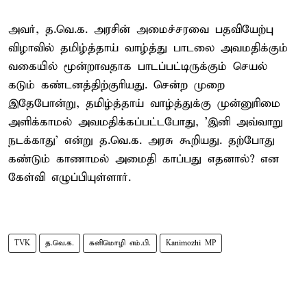
அவர், த.வெ.க. அரசின் அமைச்சரவை பதவியேற்பு
விழாவில் தமிழ்த்தாய் வாழ்த்து பாடலை அவமதிக்கும்
வகையில் மூன்றாவதாக பாடப்பட்டிருக்கும் செயல்
கடும் கண்டனத்திற்குரியது. சென்ற முறை
இதேபோன்று, தமிழ்த்தாய் வாழ்த்துக்கு முன்னுரிமை
அளிக்காமல் அவமதிக்கப்பட்டபோது, 'இனி அவ்வாறு
நடக்காது' என்று த.வெ.க. அரசு கூறியது. தற்போது
கண்டும் காணாமல் அமைதி காப்பது எதனால்? என
கேள்வி எழுப்பியுள்ளார்.
TVK
த.வெ.க.
கனிமொழி எம்.பி.
Kanimozhi MP