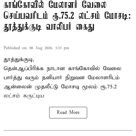
காங்கோவில் மேலாளர் வேலை
செய்பவரிடம் ரூ.75.2 லட்சம் மோசடி:
தூத்துக்குடி வாலிபர் கைது
Published on
:
08 Aug 2026, 3:33 pm
தூத்துக்குடி,
தென்ஆப்பிரிக்க நாடான
காங்கோ
வில் வேலை
பார்த்து வரும் தனியார் நிறுவன மேலாளரிடம்
ஆன்லைன் முதலீட்டு மோசடி மூலம் ரூ.75.2
லட்சம் சுருட்டிய
Read More