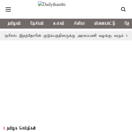
தமிழகம்
தேசியம்
உலகம்
சினிமா
விளையாட்டு
ஜோத
சல்: இறந்தோரின் குடும்பத்தினருக்கு அரசுப்பணி வழக்கு; வரும் 14ம்தேதி ச
தமிழக செய்திகள்