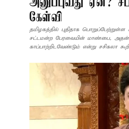
அனுப்புவது ஏன்? சப
கேள்வி
தமிழகத்தில் புதிதாக பொறுப்பேற்றுள்
சட்டமன்ற பேரவையின் மாண்பை, அதன் மத
காப்பாற்றிடவேண்டும் என்று சசிகலா கூறி