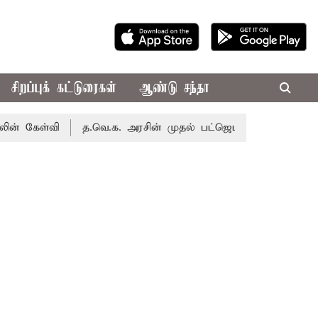
சிறப்புக் கட்டுரைகள்
ஆண்டு சந்தா
்வி
த.வெ.க. அரசின் முதல் பட்ஜெட்: மாற்றமா?, தடுமாற்றமா?