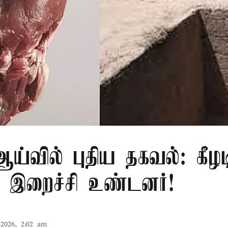
்வில் புதிய தகவல்: கீழட
 இறைச்சி உண்டனர்!
2026, 2:02 am