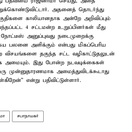
களது பதவியை ராஜினாமா செய்து, அதை
ுக்கொண்டுவிட்டார். அதனைத் தொடர்ந்து
ொகுதிகளை காலியானதாக அன்றே அறிவிப்பும்
ந்தப்பட்ட 4 சட்டமன்ற உறுப்பினர்கள் மீது
ு நோட்டீஸ் அனுப்புவது நடைமுறைக்கு
ய பலனை அளிக்கும் என்பது மிகப்பெரிய
்ற விசயங்களை தகுந்த சட்ட வழிகாட்டுதலுடன்
க அமையும். இது போன்ற நடவடிக்கைகள்
ஒரு முன்னுதாரணமாக அமைத்துவிடக்கூடாது
கிறேன்” என்று பதிவிட்டுள்ளார்.
மா
சபாநாயகர்