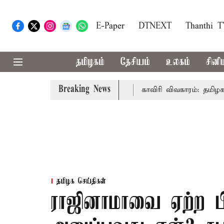
E-Paper
DTNEXT
Thanthi 
தமிழகம்
தேசியம்
உலகம்
சினி
Breaking News
முதல்-அமைச்சர் விஜய் உரை
காவிரி விவகாரம்: தமிழகத்தில் 
தமிழக செய்திகள்
ராஜினாமாவை ஏற்ற ப