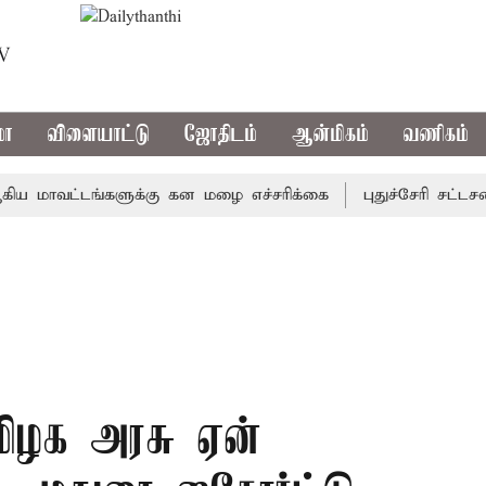
TV
மா
விளையாட்டு
ஜோதிடம்
ஆன்மிகம்
வணிகம்
ாவட்டங்களுக்கு கன மழை எச்சரிக்கை
புதுச்சேரி சட்டசபையில
ிழக அரசு ஏன்