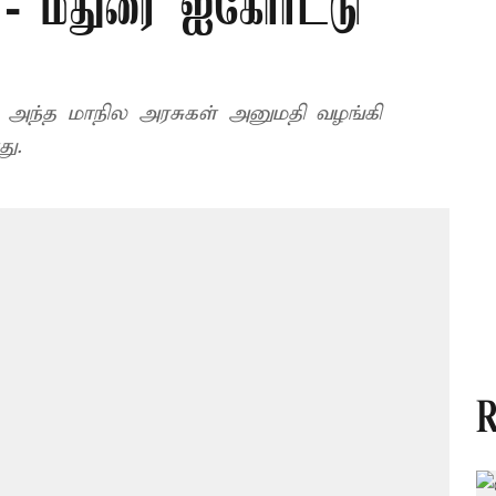
 - மதுரை ஐகோர்ட்டு
கு அந்த மாநில அரசுகள் அனுமதி வழங்கி
ு.
R