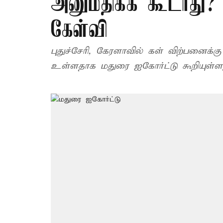
அனுமதிக்க கூடாது?
கேள்வி
புதுச்சேரி, கேரளாவில் கள் விற்பனைக்
உள்ளதாக மதுரை ஐகோர்ட்டு கூறியுள்ளத