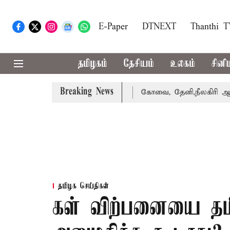
E-Paper
DTNEXT
Thanthi 
தமிழகம்
தேசியம்
உலகம்
சினி
Breaking News
க்கை வாபஸ் பெற்றார் சங்கீதா
கோவை, தேனி,நீலகிரி ஆகிய ம
தமிழக செய்திகள்
கள் விற்பனையை தம